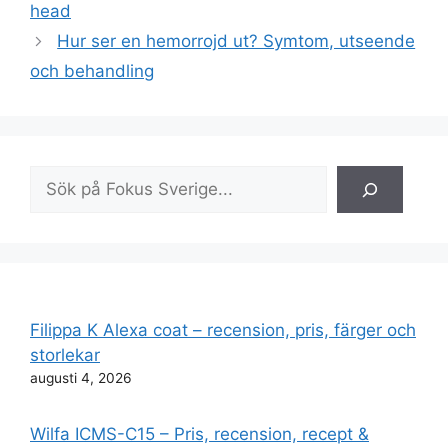
head
Hur ser en hemorrojd ut? Symtom, utseende
och behandling
Sök
Filippa K Alexa coat – recension, pris, färger och
storlekar
augusti 4, 2026
Wilfa ICMS-C15 – Pris, recension, recept &