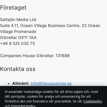
Företaget
Saltsjön Media Ltd.
Suite 4.11, Ocean Village Business Centre, 23 Ocean
Village Promenade
Gibraltar GX11 1AA
+46 8 525 030 75
Companies House Gibraltar: 131688
Kontakta oss
Allmänt:
info@fokussverige.se
Vi använder nödvändiga cookies för att driva sajten och, med
editorial@fokussverige.se
ditt samtycke, cookies för analys och annonsering för att
förbättra den och finansiera vår journalistik. Se vår
Cookiepolicy
tips@fokussverige.se
och
Integritetspolicy
.