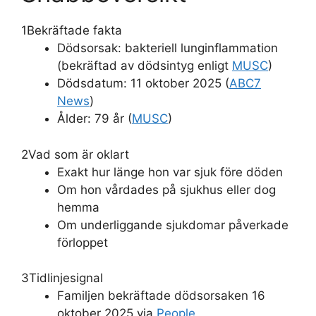
1
Bekräftade fakta
Dödsorsak: bakteriell lunginflammation
(bekräftad av dödsintyg enligt
MUSC
)
Dödsdatum: 11 oktober 2025 (
ABC7
News
)
Ålder: 79 år (
MUSC
)
2
Vad som är oklart
Exakt hur länge hon var sjuk före döden
Om hon vårdades på sjukhus eller dog
hemma
Om underliggande sjukdomar påverkade
förloppet
3
Tidlinjesignal
Familjen bekräftade dödsorsaken 16
oktober 2025 via
People