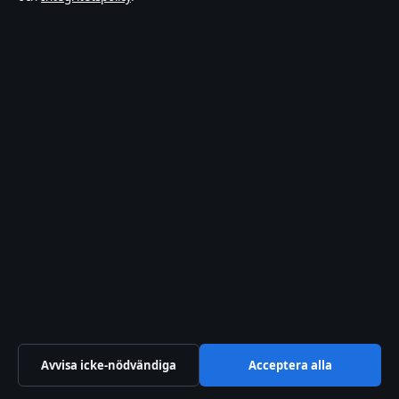
press@fokussverige.se
+46 8 525 030 75
Om oss
Om oss
Redaktionen
Vår historia
Nyhetsbrev
Tipsa oss
Avvisa icke-nödvändiga
Acceptera alla
RSS-flöde