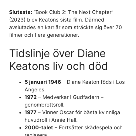
Slutsats:
”Book Club 2: The Next Chapter”
(2023) blev Keatons sista film. Därmed
avslutades en karriär som sträckte sig över 70
filmer och flera generationer.
Tidslinje över Diane
Keatons liv och död
5 januari 1946
– Diane Keaton föds i Los
Angeles.
1972
– Medverkar i Gudfadern –
genombrottsroll.
1977
– Vinner Oscar för bästa kvinnliga
huvudroll i Annie Hall.
2000-talet
– Fortsätter skådespela och
regissera.