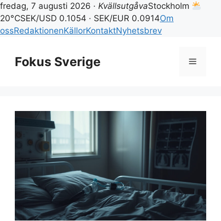
fredag, 7 augusti 2026 ·
Kvällsutgåva
Stockholm
20°C
SEK/USD 0.1054 · SEK/EUR 0.0914
Om
oss
Redaktionen
Källor
Kontakt
Nyhetsbrev
Hoppa
till
Fokus Sverige
Meny
innehåll