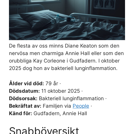
De flesta av oss minns Diane Keaton som den
nervösa men charmiga Annie Hall eller som den
orubbliga Kay Corleone i Gudfadern. I oktober
2025 dog hon av bakteriell lunginflammation.
Ålder vid död:
79 år ·
Dödsdatum:
11 oktober 2025 ·
Dödsorsak:
Bakteriell lunginflammation ·
Bekräftat av:
Familjen via
People
·
Känd för:
Gudfadern, Annie Hall
Snabböversikt