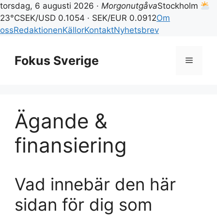
torsdag, 6 augusti 2026 ·
Morgonutgåva
Stockholm
23°C
SEK/USD 0.1054 · SEK/EUR 0.0912
Om
oss
Redaktionen
Källor
Kontakt
Nyhetsbrev
Hoppa
till
Fokus Sverige
Meny
innehåll
Ägande &
finansiering
Vad innebär den här
sidan för dig som