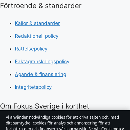
Förtroende & standarder
Källor & standarder
Redaktionell policy
Rättelsepolicy
Faktagranskningspolicy
Ägande & finansiering
Integritetspolicy
Om Fokus Sverige i korthet
Vi använder nödvändiga cookies för att driva sajten och, med
Fokus Sverige är en oberoende svensk nyhetssajt med
ditt samtycke, cookies för analys och annonsering för att
fokus på politik, ekonomi, teknik och samhälle. Varje
förbättra den och finansiera vår journalistik. Se vår
Cookiepolicy