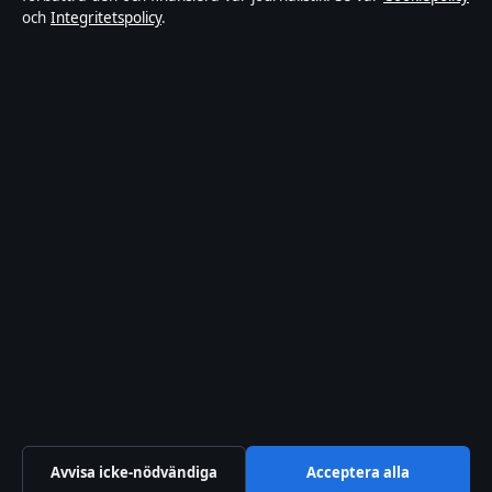
och
Integritetspolicy
.
artikel har en byline, granskas av en redaktör och
faktagranskas innan publicering.
Innehållet är endast avsett för allmän information och
ska inte betraktas som medicinsk, finansiell eller
juridisk rådgivning. Allmänna förfrågningar:
info@fokussverige.se
.
Utgivare:
Saltsjön Media Ltd., Gibraltar ·
Ansvarig
utgivare:
Daniel Wikström, Chefredaktör · Companies
House Gibraltar 131688
© 2026 FokusSverige.se · Saltsjön Media Ltd. ·
Så verifierar vi vår rapportering
Avvisa icke-nödvändiga
Acceptera alla
↑