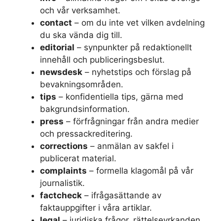
och vår verksamhet.
contact
– om du inte vet vilken avdelning
du ska vända dig till.
editorial
– synpunkter på redaktionellt
innehåll och publiceringsbeslut.
newsdesk
– nyhetstips och förslag på
bevakningsområden.
tips
– konfidentiella tips, gärna med
bakgrundsinformation.
press
– förfrågningar från andra medier
och pressackreditering.
corrections
– anmälan av sakfel i
publicerat material.
complaints
– formella klagomål på vår
journalistik.
factcheck
– ifrågasättande av
faktauppgifter i våra artiklar.
legal
– juridiska frågor, rättelseyrkanden