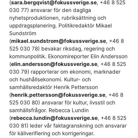
(
sara.bergqvist@fokussverige.se
, +46 8 525
030 77) ansvarar för den dagliga
nyhetsproduktionen, rubriksättning och
uppdragsplanering. Politikredaktör Mikael
Sundström
(
mikael.sundstrom@fokussverige.se
, +46 8
525 030 78) bevakar riksdag, regering och
kommunpolitik. Ekonomireporter Elin Andersson
(
elin.andersson@fokussverige.se
, +46 8 525
030 79) rapporterar om ekonomi, marknader
och hushållsekonomi. Kultur- och
samhällsredaktör Henrik Pettersson
(
henrik.pettersson@fokussverige.se
, +46 8
525 030 80) ansvarar för kultur, livsstil och
samhällsfrågor. Rebecca Lundin
(
rebecca.lundin@fokussverige.se
, +46 8 525
030 81) leder vår faktagranskning och ansvarar
för källverifiering och korrigeringar.