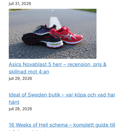
juli 31, 2026
Asics Novablast 5 herr – recension, pris &
skillnad mot 4:an
juli 29, 2026
Ideal of Sweden butik – var köpa och vad har
hänt
juli 28, 2026
16 Weeks of Hell schema – komplett guide till