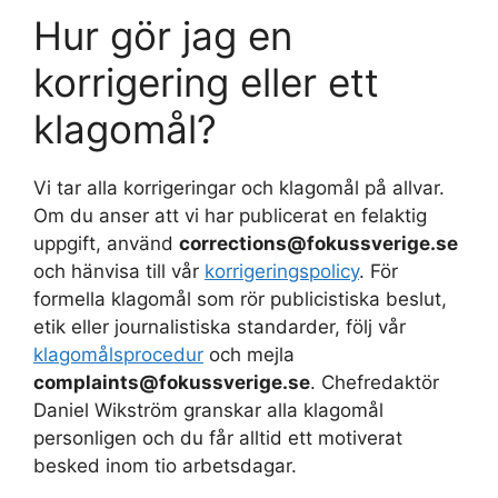
Hur gör jag en
korrigering eller ett
klagomål?
Vi tar alla korrigeringar och klagomål på allvar.
Om du anser att vi har publicerat en felaktig
uppgift, använd
corrections@fokussverige.se
och hänvisa till vår
korrigeringspolicy
. För
formella klagomål som rör publicistiska beslut,
etik eller journalistiska standarder, följ vår
klagomålsprocedur
och mejla
complaints@fokussverige.se
. Chefredaktör
Daniel Wikström granskar alla klagomål
personligen och du får alltid ett motiverat
besked inom tio arbetsdagar.