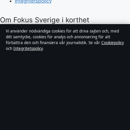
Integritetspolicy
Om Fokus Sverige i korthet
Vi använder nödvändiga cookies för att driva sajten och, med
Fokus Sverige är en oberoende svensk nyhetssajt med
ditt samtycke, cookies för analys och annonsering för att
fokus på politik, ekonomi, teknik och samhälle. Varje
förbättra den och finansiera vår journalistik. Se vår
Cookiepolicy
och
Integritetspolicy
.
artikel har en byline, granskas av en redaktör och
faktagranskas innan publicering.
Innehållet är endast avsett för allmän information och
ska inte betraktas som medicinsk, finansiell eller
juridisk rådgivning. Allmänna förfrågningar:
info@fokussverige.se
.
Utgivare:
Saltsjön Media Ltd., Gibraltar ·
Ansvarig
utgivare:
Daniel Wikström, Chefredaktör · Companies
House Gibraltar 131688