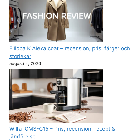
Filippa K Alexa coat – recension, pris, färger och
storlekar
augusti 4, 2026
Wilfa ICMS-C15 – Pris, recension, recept &
jämförelse