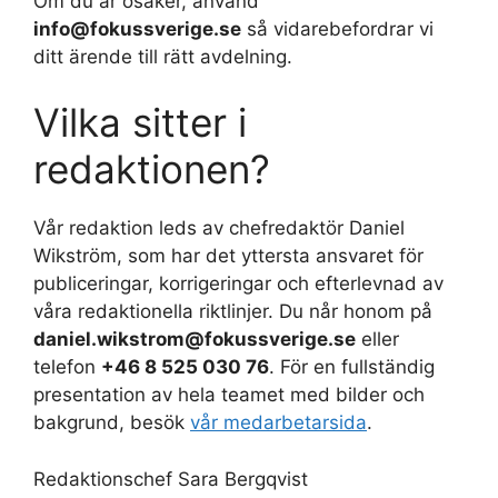
Om du är osäker, använd
info@fokussverige.se
så vidarebefordrar vi
ditt ärende till rätt avdelning.
Vilka sitter i
redaktionen?
Vår redaktion leds av chefredaktör Daniel
Wikström, som har det yttersta ansvaret för
publiceringar, korrigeringar och efterlevnad av
våra redaktionella riktlinjer. Du når honom på
daniel.wikstrom@fokussverige.se
eller
telefon
+46 8 525 030 76
. För en fullständig
presentation av hela teamet med bilder och
bakgrund, besök
vår medarbetarsida
.
Redaktionschef Sara Bergqvist