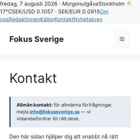
fredag, 7 augusti 2026 ·
Morgonutgåva
Stockholm
17°C
SEK/USD 0.1057 · SEK/EUR 0.0915
Om
oss
Redaktionen
Källor
Kontakt
Nyhetsbrev
Hoppa
till
Fokus Sverige
Meny
innehåll
Kontakt
Allmän kontakt:
för allmänna förfrågningar,
mejla
info@fokussverige.se
— vi
vidarebefordrar till rätt desk.
Den här sidan hjälper dig att snabbt nå rätt