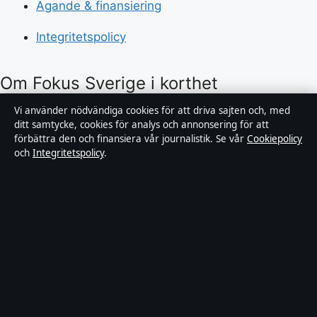
Ägande & finansiering
Integritetspolicy
Om Fokus Sverige i korthet
Vi använder nödvändiga cookies för att driva sajten och, med
Fokus Sverige är en oberoende svensk nyhetssajt med
ditt samtycke, cookies för analys och annonsering för att
fokus på politik, ekonomi, teknik och samhälle. Varje
förbättra den och finansiera vår journalistik. Se vår
Cookiepolicy
och
Integritetspolicy
.
artikel har en byline, granskas av en redaktör och
faktagranskas innan publicering.
Innehållet är endast avsett för allmän information och
ska inte betraktas som medicinsk, finansiell eller
juridisk rådgivning. Allmänna förfrågningar:
info@fokussverige.se
.
Utgivare:
Saltsjön Media Ltd., Gibraltar ·
Ansvarig