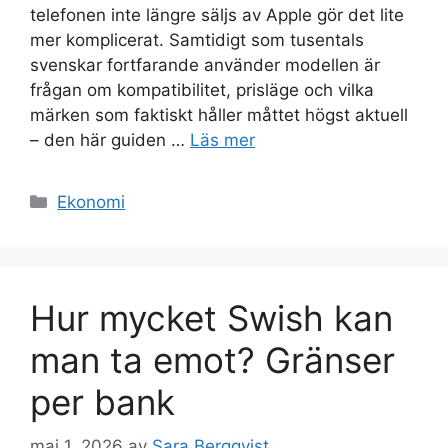
telefonen inte längre säljs av Apple gör det lite
mer komplicerat. Samtidigt som tusentals
svenskar fortfarande använder modellen är
frågan om kompatibilitet, prisläge och vilka
märken som faktiskt håller måttet högst aktuell
– den här guiden …
Läs mer
Kategorier
Ekonomi
Hur mycket Swish kan
man ta emot? Gränser
per bank
maj 1, 2026
av
Sara Bergqvist