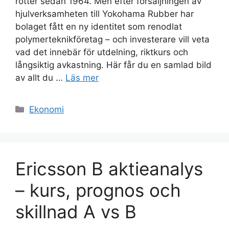
rötter sedan 1964. Men efter försäljningen av
hjulverksamheten till Yokohama Rubber har
bolaget fått en ny identitet som renodlat
polymerteknikföretag – och investerare vill veta
vad det innebär för utdelning, riktkurs och
långsiktig avkastning. Här får du en samlad bild
av allt du …
Läs mer
Kategorier
Ekonomi
Ericsson B aktieanalys
– kurs, prognos och
skillnad A vs B