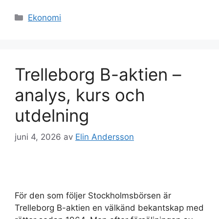
Kategorier
Ekonomi
Trelleborg B-aktien –
analys, kurs och
utdelning
juni 4, 2026
av
Elin Andersson
För den som följer Stockholmsbörsen är
Trelleborg B-aktien en välkänd bekantskap med