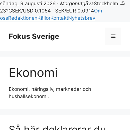
söndag, 9 augusti 2026 ·
Morgonutgåva
Stockholm ⛅
23°C
SEK/USD 0.1054 · SEK/EUR 0.0914
Om
oss
Redaktionen
Källor
Kontakt
Nyhetsbrev
Hoppa
till
Fokus Sverige
Meny
innehåll
Ekonomi
Ekonomi, näringsliv, marknader och
hushållsekonomi.
Så här deklarerar du