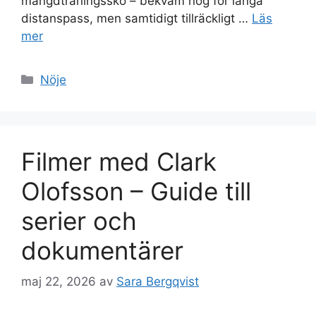
mängdträningssko – bekväm nog för långa
distanspass, men samtidigt tillräckligt …
Läs
mer
Kategorier
Nöje
Filmer med Clark
Olofsson – Guide till
serier och
dokumentärer
maj 22, 2026
av
Sara Bergqvist