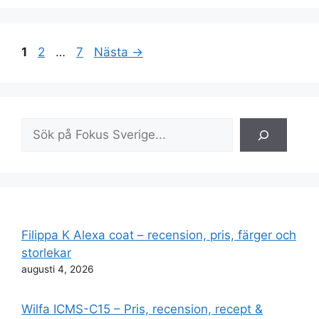
Sida
Sida
Sida
1
2
…
7
Nästa
→
Sök
Filippa K Alexa coat – recension, pris, färger och
storlekar
augusti 4, 2026
Wilfa ICMS-C15 – Pris, recension, recept &