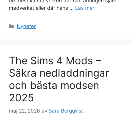
de mest kända verken där han antingen själv
medverkat eller där hans …
Läs mer
Kategorier
Nyheter
The Sims 4 Mods –
Säkra nedladdningar
och bästa modsen
2025
maj 22, 2026
av
Sara Bergqvist