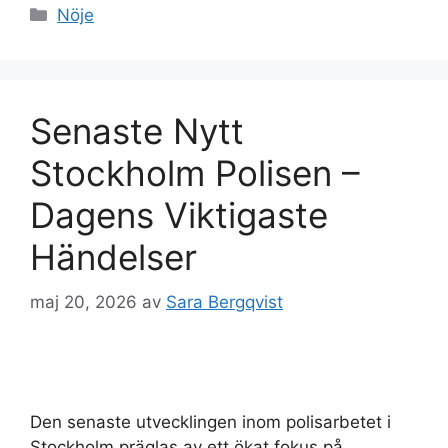
Kategorier
Nöje
Senaste Nytt
Stockholm Polisen –
Dagens Viktigaste
Händelser
maj 20, 2026
av
Sara Bergqvist
Den senaste utvecklingen inom polisarbetet i
Stockholm präglas av ett ökat fokus på