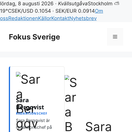
lördag, 8 augusti 2026 ·
Kvällsutgåva
Stockholm ⛅
19°C
SEK/USD 0.1054 · SEK/EUR 0.0914
Om
oss
Redaktionen
Källor
Kontakt
Nyhetsbrev
Hoppa
till
Fokus Sverige
Meny
innehåll
Sara
Bergqvist
REDAKTIONSCHEF
Sara Bergqvist är
Sara
redaktionschef på