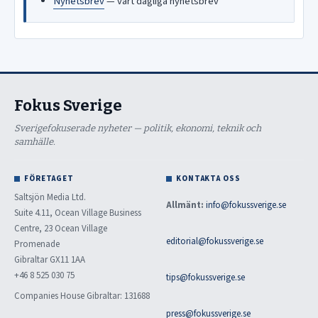
Nyhetsbrev
— vårt dagliga nyhetsbrev
Fokus Sverige
Sverigefokuserade nyheter — politik, ekonomi, teknik och
samhälle.
FÖRETAGET
KONTAKTA OSS
Saltsjön Media Ltd.
Allmänt:
info@fokussverige.se
Suite 4.11, Ocean Village Business
Centre, 23 Ocean Village
editorial@fokussverige.se
Promenade
Gibraltar GX11 1AA
+46 8 525 030 75
tips@fokussverige.se
Companies House Gibraltar: 131688
press@fokussverige.se