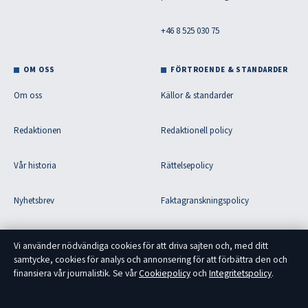
+46 8 525 030 75
OM OSS
FÖRTROENDE & STANDARDER
Om oss
Källor & standarder
Redaktionen
Redaktionell policy
Vår historia
Rättelsepolicy
Nyhetsbrev
Faktagranskningspolicy
Tipsa oss
Ägande & finansiering
Vi använder nödvändiga cookies för att driva sajten och, med ditt
samtycke, cookies för analys och annonsering för att förbättra den och
RSS-flöde
Integritetspolicy
finansiera vår journalistik. Se vår
Cookiepolicy
och
Integritetspolicy
.