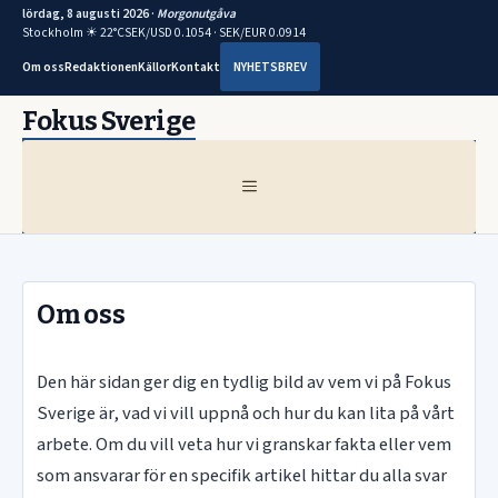
lördag, 8 augusti 2026 ·
Morgonutgåva
Stockholm ☀ 22°C
SEK/USD 0.1054 · SEK/EUR 0.0914
Om oss
Redaktionen
Källor
Kontakt
NYHETSBREV
Hoppa
Fokus Sverige
till
innehåll
MENY
Om oss
Den här sidan ger dig en tydlig bild av vem vi på Fokus
Sverige är, vad vi vill uppnå och hur du kan lita på vårt
arbete. Om du vill veta hur vi granskar fakta eller vem
som ansvarar för en specifik artikel hittar du alla svar