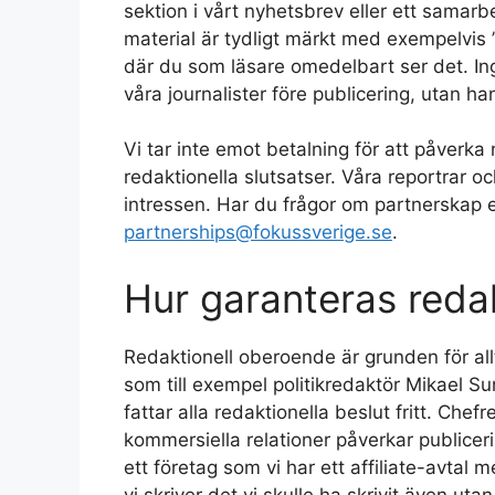
sektion i vårt nyhetsbrev eller ett samarb
material är tydligt märkt med exempelvis ”
där du som läsare omedelbart ser det. In
våra journalister före publicering, utan h
Vi tar inte emot betalning för att påverka 
redaktionella slutsatser. Våra reportrar 
intressen. Har du frågor om partnerskap e
partnerships@fokussverige.se
.
Hur garanteras reda
Redaktionell oberoende är grunden för allt
som till exempel politikredaktör Mikael 
fattar alla redaktionella beslut fritt. Che
kommersiella relationer påverkar publiceri
ett företag som vi har ett affiliate-avtal m
vi skriver det vi skulle ha skrivit även utan