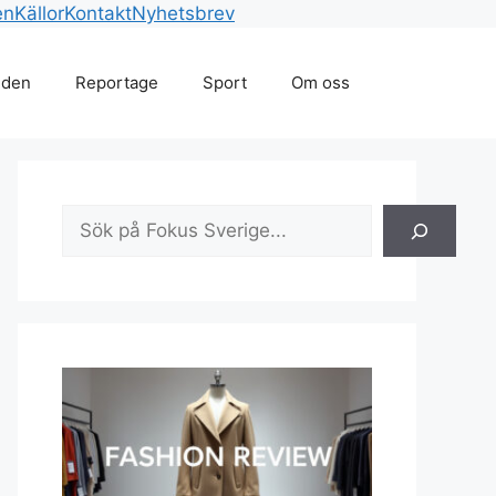
en
Källor
Kontakt
Nyhetsbrev
lden
Reportage
Sport
Om oss
Sök