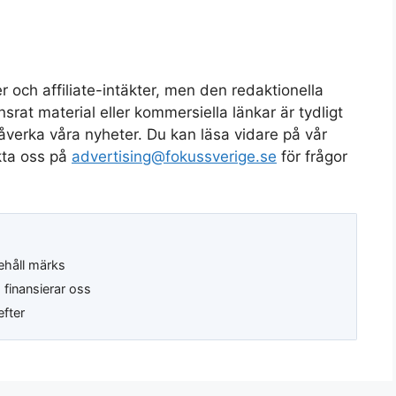
och affiliate-intäkter, men den redaktionella
rat material eller kommersiella länkar är tydligt
åverka våra nyheter. Du kan läsa vidare på vår
kta oss på
advertising@fokussverige.se
för frågor
ehåll märks
inansierar oss
efter