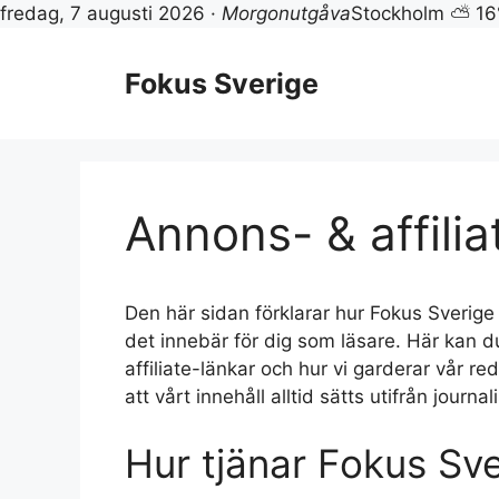
fredag, 7 augusti 2026 ·
Morgonutgåva
Stockholm ⛅ 16
Hoppa
till
Fokus Sverige
innehåll
Annons- & affili
Den här sidan förklarar hur Fokus Sverige 
det innebär för dig som läsare. Här kan d
affiliate-länkar och hur vi garderar vår reda
att vårt innehåll alltid sätts utifrån journa
Hur tjänar Fokus Sv