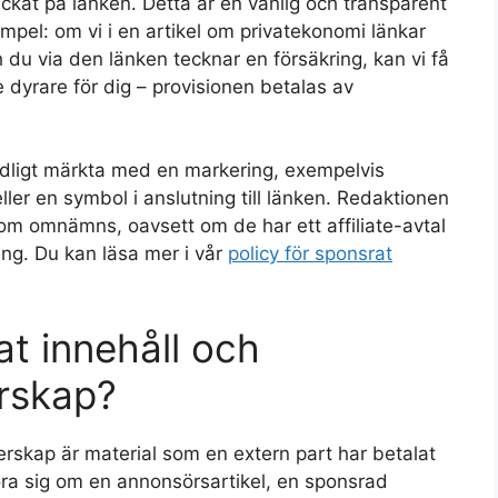
lickat på länken. Detta är en vanlig och transparent
xempel: om vi i en artikel om privatekonomi länkar
ch du via den länken tecknar en försäkring, kan vi få
e dyrare för dig – provisionen betalas av
 tydligt märkta med en markering, exempelvis
eller en symbol i anslutning till länken. Redaktionen
 som omnämns, oavsett om de har ett affiliate-avtal
ning. Du kan läsa mer i vår
policy för sponsrat
t innehåll och
rskap?
rskap är material som en extern part har betalat
 röra sig om en annonsörsartikel, en sponsrad