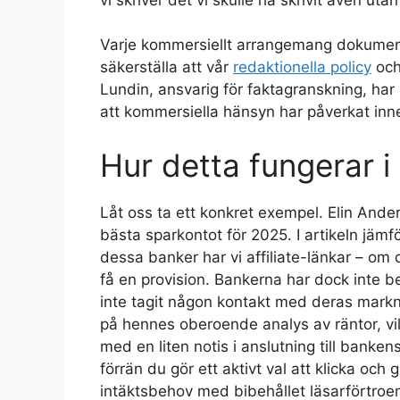
Varje kommersiellt arrangemang dokument
säkerställa att vår
redaktionella policy
oc
Lundin, ansvarig för faktagranskning, ha
att kommersiella hänsyn har påverkat inne
Hur detta fungerar i
Låt oss ta ett konkret exempel. Elin Ander
bästa sparkontot för 2025. I artikeln jämfö
dessa banker har vi affiliate-länkar – om
få en provision. Bankerna har dock inte be
inte tagit någon kontakt med deras markn
på hennes oberoende analys av räntor, 
med en liten notis i anslutning till banke
förrän du gör ett aktivt val att klicka och
intäktsbehov med bibehållet läsarförtroe