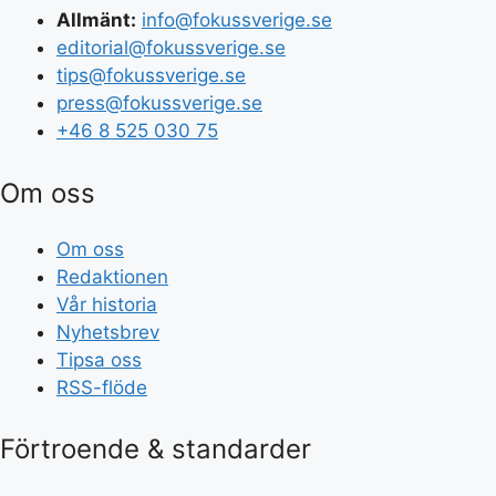
Allmänt:
info@fokussverige.se
editorial@fokussverige.se
tips@fokussverige.se
press@fokussverige.se
+46 8 525 030 75
Om oss
Om oss
Redaktionen
Vår historia
Nyhetsbrev
Tipsa oss
RSS-flöde
Förtroende & standarder