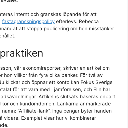
eras internt och granskas löpande för att
h
faktagranskningspolicy
efterlevs. Rebecca
r mandat att stoppa publicering om hon misstänker
hållet.
 praktiken
sson, vår ekonomireporter, skriver en artikel om
r hon villkor från fyra olika banker. För två av
 du klickar och öppnar ett konto kan Fokus Sverige
talat för att vara med i jämförelsen, och Elin har
adsavdelningar. Artikelns slutsats baseras enbart
villkor och kundomdömen. Länkarna är markerade
ns namn: ”Affiliate-länk”. Inga pengar byter handen
 gå vidare. Exemplet visar hur vi kombinerar
nde.