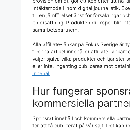
provision om du gör ett köp efter att ha k
intäktsmodell inom digital journalistik. E
till en jämförelsetjänst för försäkringar o
en ersättning. Produkten du köper blir int
samarbetspartnern.
Alla affiliate-länkar på Fokus Sverige är
”Denna artikel innehåller affiliate-länkar” 
väljer själva vilka produkter och tjänster
eller inte. Ingenting publiceras mot betal
innehåll
.
Hur fungerar sponsra
kommersiella partne
Sponsrat innehåll och kommersiella partne
för att få publicerat på vår sajt. Det kan