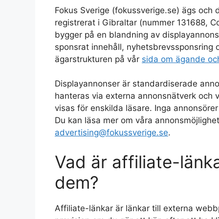
Fokus Sverige (fokussverige.se) ägs och dr
registrerat i Gibraltar (nummer 131688, C
bygger på en blandning av displayannonser
sponsrat innehåll, nyhetsbrevssponsring o
ägarstrukturen på vår
sida om ägande och
Displayannonser är standardiserade anno
hanteras via externa annonsnätverk och v
visas för enskilda läsare. Inga annonsörer ka
Du kan läsa mer om våra annonsmöjlighet
advertising@fokussverige.se
.
Vad är affiliate-län
dem?
Affiliate-länkar är länkar till externa we