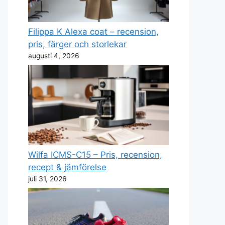
Filippa K Alexa coat – recension,
pris, färger och storlekar
augusti 4, 2026
Wilfa ICMS-C15 – Pris, recension,
recept & jämförelse
juli 31, 2026