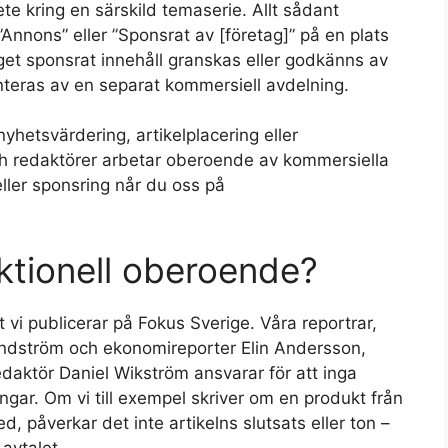
ete kring en särskild temaserie. Allt sådant
Annons” eller ”Sponsrat av [företag]” på en plats
get sponsrat innehåll granskas eller godkänns av
anteras av en separat kommersiell avdelning.
nyhetsvärdering, artikelplacering eller
och redaktörer arbetar oberoende av kommersiella
ller sponsring når du oss på
ktionell oberoende?
 vi publicerar på Fokus Sverige. Våra reportrar,
Sundström och ekonomireporter Elin Andersson,
fredaktör Daniel Wikström ansvarar för att inga
ngar. Om vi till exempel skriver om en produkt från
ed, påverkar det inte artikelns slutsats eller ton –
 avtalet.