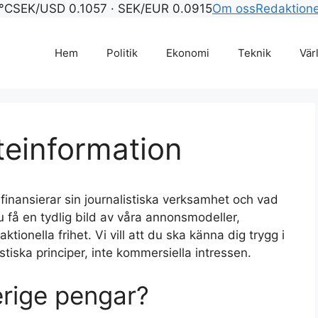
°C
SEK/USD 0.1057 · SEK/EUR 0.0915
Om oss
Redaktion
Hem
Politik
Ekonomi
Teknik
Vär
ateinformation
finansierar sin journalistiska verksamhet och vad
u få en tydlig bild av våra annonsmodeller,
ktionella frihet. Vi vill att du ska känna dig trygg i
listiska principer, inte kommersiella intressen.
erige pengar?