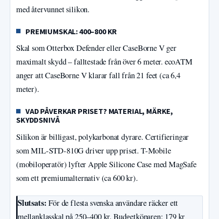
med återvunnet silikon.
PREMIUMSKAL: 400–800 KR
Skal som Otterbox Defender eller CaseBorne V ger
maximalt skydd – falltestade från över 6 meter. ecoATM
anger att CaseBorne V klarar fall från 21 feet (ca 6,4
meter).
VAD PÅVERKAR PRISET? MATERIAL, MÄRKE,
SKYDDSNIVÅ
Silikon är billigast, polykarbonat dyrare. Certifieringar
som MIL-STD-810G driver upp priset. T-Mobile
(mobiloperatör) lyfter Apple Silicone Case med MagSafe
som ett premiumalternativ (ca 600 kr).
Slutsats:
För de flesta svenska användare räcker ett
mellanklasskal på 250–400 kr. Budgetköparen: 179 kr