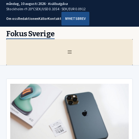
måndag, 10 augusti 2026 ·
Kvällsutgåva
Stockholm ⛅ 20°C
SEK/USD 0.1054 · SEK/EUR 0.0912
Om oss
Redaktionen
Källor
Kontakt
NYHETSBREV
Hoppa
Fokus Sverige
till
innehåll
MENY