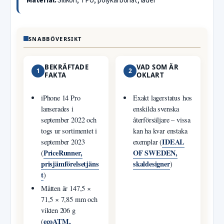
Material:
Silikon, TPU, polykarbonat, läder
SNABBÖVERSIKT
BEKRÄFTADE
VAD SOM ÄR
1
2
FAKTA
OKLART
iPhone 14 Pro
Exakt lagerstatus hos
lanserades i
enskilda svenska
september 2022 och
återförsäljare – vissa
togs ur sortimentet i
kan ha kvar enstaka
IDEAL
september 2023
exemplar (
PriceRunner,
OF SWEDEN,
(
prisjämförelsetjäns
skaldesigner
)
t
)
Måtten är 147,5 ×
71,5 × 7,85 mm och
vikten 206 g
ecoATM,
(