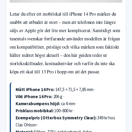
Letar du efter ett mobilskal till iPhone 14 Pro märker du
snabbt att utbudet är stort – men att telefonen inte längre
säljs av Apple gör det lite mer komplicerat. Samtidigt som
tusentals svenskar fortfarande använder modellen är frågan
om kompatibilitet, prisläge och vilka märken som faktiskt
håller måttet högst aktuell – den här guiden reder ut
storleksskillnader, kostnadsnivåer och varför du inte ska
köpa ett skal till 13 Pro i hopp om att det passar.
Mått iPhone 14 Pro:
147,5 × 71,5 × 7,85 mm ·
Vikt iPhone 14 Pro:
206 g ·
Kamerabumpens höjd:
ca 4 mm ·
Prisklass mobilskal:
100–800 kr ·
Exempelpris (Otterbox Symmetry Clear):
349 kr hos
Clas Ohlson ·