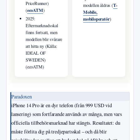
PriceRunner)
T-
modellen åldras (
ecoATM
(
)
Mobile,
mobiloperatör
2025:
)
Eftermarknadsskal
finns fortsatt, men
modellen blir svårare
att hitta ny (Källa:
IDEAL OF
SWEDEN)
(ecoATM)
Paradoxen
iPhone 14 Pro är en dyr telefon (från 999 USD vid
lansering) som fortfarande används av många, men vars
officiella tillbehörsmarknad har stängts. Resultatet: du
måste förlita dig på tredjepartsskal – och då blir