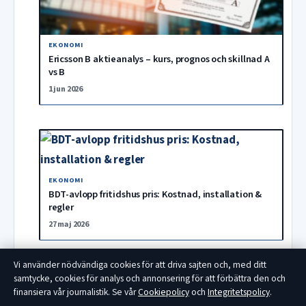
EKONOMI
Ericsson B aktieanalys – kurs, prognos och skillnad A
vs B
1 jun 2026
EKONOMI
BDT-avlopp fritidshus pris: Kostnad, installation &
regler
27 maj 2026
Vi använder nödvändiga cookies för att driva sajten och, med ditt
samtycke, cookies för analys och annonsering för att förbättra den och
finansiera vår journalistik. Se vår
Cookiepolicy
och
Integritetspolicy
.