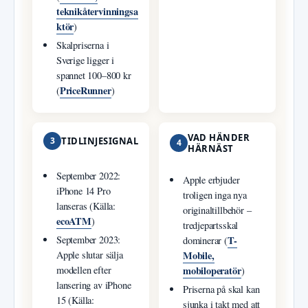
teknikåtervinningsa
ktör
)
Skalpriserna i
Sverige ligger i
spannet 100–800 kr
PriceRunner
(
)
VAD HÄNDER
3
TIDLINJESIGNAL
4
HÄRNÄST
September 2022:
Apple erbjuder
iPhone 14 Pro
troligen inga nya
lanseras (Källa:
originaltillbehör –
ecoATM
)
tredjepartsskal
T-
September 2023:
dominerar (
Mobile,
Apple slutar sälja
mobiloperatör
modellen efter
)
lansering av iPhone
Priserna på skal kan
15 (Källa:
sjunka i takt med att