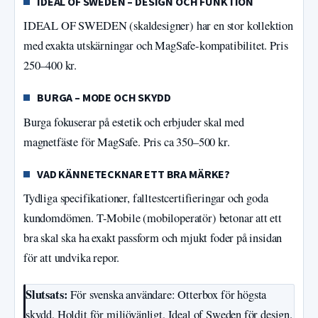
IDEAL OF SWEDEN – DESIGN OCH FUNKTION
IDEAL OF SWEDEN (skaldesigner) har en stor kollektion
med exakta utskärningar och MagSafe-kompatibilitet. Pris
250–400 kr.
BURGA – MODE OCH SKYDD
Burga fokuserar på estetik och erbjuder skal med
magnetfäste för MagSafe. Pris ca 350–500 kr.
VAD KÄNNETECKNAR ETT BRA MÄRKE?
Tydliga specifikationer, falltestcertifieringar och goda
kundomdömen. T-Mobile (mobiloperatör) betonar att ett
bra skal ska ha exakt passform och mjukt foder på insidan
för att undvika repor.
Slutsats:
För svenska användare: Otterbox för högsta
skydd, Holdit för miljövänligt, Ideal of Sweden för design.