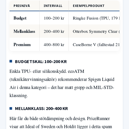
PRISNIVÅ
INTERVALL
EXEMPELPRODUKT
Budget
100–200 kr
Ringke Fusion (TPU, 179 kr)
Mellanklass
200–400 kr
Otterbox Symmetry Clear (349 
Premium
400–800 kr
CaseBorne V (falltestad 21 fot)
BUDGETSKAL: 100–200 KR
Enkla TPU- eller silikonskydd. ecoATM
(teknikåtervinningsaktör) rekommenderar Spigen Liquid
Air i denna kategori – det har matt grepp och MIL-STD-
klassning.
MELLANKLASS: 200–400 KR
Här får du både stötdämpning och design. PriceRunner
visar att Ideal of Sweden och Holdit ligger i detta spann