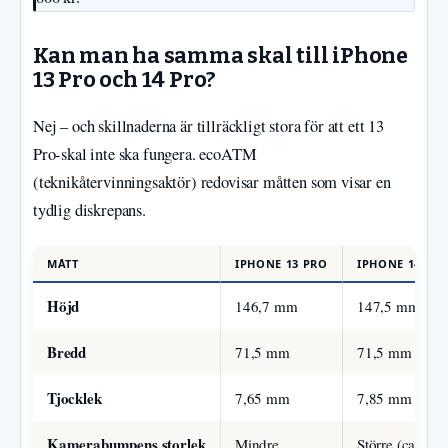
Kan man ha samma skal till iPhone
13 Pro och 14 Pro?
Nej – och skillnaderna är tillräckligt stora för att ett 13
Pro-skal inte ska fungera. ecoATM
(teknikåtervinningsaktör) redovisar måtten som visar en
tydlig diskrepans.
MÅTT
IPHONE 13 PRO
IPHONE 14 PR
Höjd
146,7 mm
147,5 mm
Bredd
71,5 mm
71,5 mm
Tjocklek
7,65 mm
7,85 mm
Kamerabumpens storlek
Mindre
Större (ca 4 m