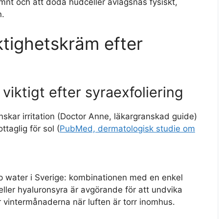
ämnt och att döda hudceller avlägsnas fysiskt,
n.
ktighetskräm efter
viktigt efter syraexfoliering
inskar irritation (Doctor Anne, läkargranskad guide)
aglig för sol (
PubMed, dermatologisk studie om
p water i Sverige: kombinationen med en enkel
ller hyaluronsyra är avgörande för att undvika
r vintermånaderna när luften är torr inomhus.