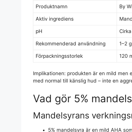
Produktnamn
By W
Aktiv ingrediens
Mand
pH
Cirka
Rekommenderad användning
1–2 g
Förpackningsstorlek
120 m
Implikationen: produkten är en mild men e
med normal till känslig hud – inte en aggr
Vad gör 5% mandels
Mandelsyrans verkning
5% mandelsyra är en mild AHA som e