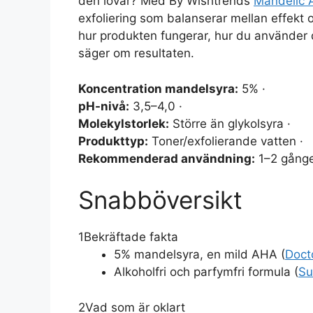
den lovar? Med By Wishtrends
Mandelic 
exfoliering som balanserar mellan effekt
hur produkten fungerar, hur du använder 
säger om resultaten.
Koncentration mandelsyra:
5% ·
pH-nivå:
3,5–4,0 ·
Molekylstorlek:
Större än glykolsyra ·
Produkttyp:
Toner/exfolierande vatten ·
Rekommenderad användning:
1–2 gånger
Snabböversikt
1
Bekräftade fakta
5% mandelsyra, en mild AHA (
Doct
Alkoholfri och parfymfri formula (
Su
2
Vad som är oklart