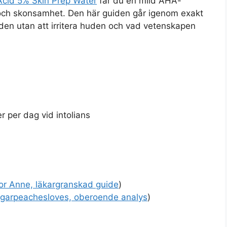
Acid 5% Skin Prep Water
får du en mild AHA-
 och skonsamhet. Den här guiden går igenom exakt
den utan att irritera huden och vad vetenskapen
 per dag vid intolians
or Anne, läkargranskad guide
)
garpeachesloves, oberoende analys
)