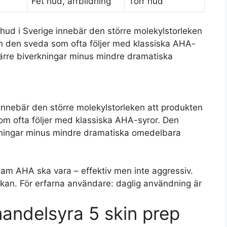
Fet hud, ärrbildning
Torr hud
hud i Sverige innebär den större molekylstorleken
n den sveda som ofta följer med klassiska AHA-
ärre biverkningar minus mindre dramatiska
innebär den större molekylstorleken att produkten
m ofta följer med klassiska AHA-syror. Den
kningar minus mindre dramatiska omedelbara
m AHA ska vara – effektiv men inte aggressiv.
ckan. För erfarna användare: daglig användning är
andelsyra 5 skin prep