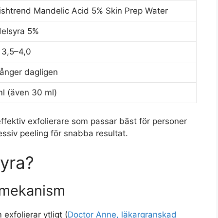
ishtrend Mandelic Acid 5% Skin Prep Water
elsyra 5%
 3,5–4,0
ånger dagligen
l (även 30 ml)
ffektiv exfolierare som passar bäst för personer
essiv peeling för snabba resultat.
yra?
smekanism
xfolierar ytligt (
Doctor Anne, läkargranskad