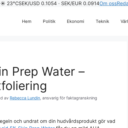
 ☀ 23°C
SEK/USD 0.1054 · SEK/EUR 0.0914
Om oss
Reda
Hem
Politik
Ekonomi
Teknik
Vär
in Prep Water –
oliering
ad av
Rebecca Lundin
, ansvarig för faktagranskning
egeln och undrat om din hudvårdsprodukt gör vad