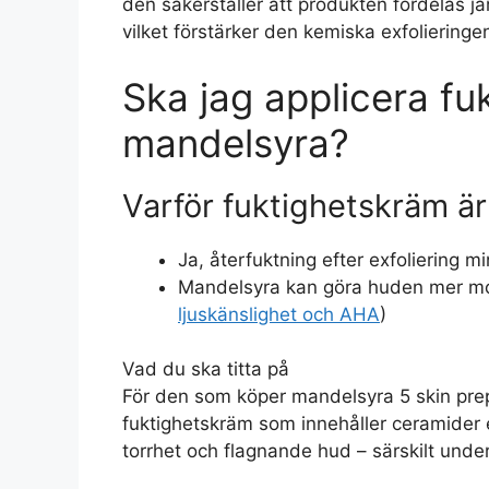
den säkerställer att produkten fördelas j
vilket förstärker den kemiska exfolieringe
Ska jag applicera fu
mandelsyra?
Varför fuktighetskräm är 
Ja, återfuktning efter exfoliering m
Mandelsyra kan göra huden mer mott
ljuskänslighet och AHA
)
Vad du ska titta på
För den som köper mandelsyra 5 skin pre
fuktighetskräm som innehåller ceramider e
torrhet och flagnande hud – särskilt unde