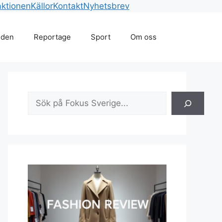
ktionen
Källor
Kontakt
Nyhetsbrev
lden
Reportage
Sport
Om oss
Sök