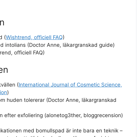
on
d (
Wishtrend, officiell FAQ
)
 intolians (Doctor Anne, läkargranskad guide)
nd, officiell FAQ)
en
vällen (
International Journal of Cosmetic Science,
ion
)
 om huden tolererar (Doctor Anne, läkargranskad
 efter exfoliering (alonetog3ther, bloggrecension)
kationen med bomullspad är inte bara en teknik –