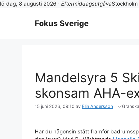
lördag, 8 augusti 2026 ·
Eftermiddagsutgåva
Stockholm
Hoppa
till
Fokus Sverige
innehåll
Mandelsyra 5 Sk
skonsam AHA-exf
15 juni 2026, 09:10
av
Elin Andersson
·
✓
Gransk
Har du någonsin stått framför badrumssp