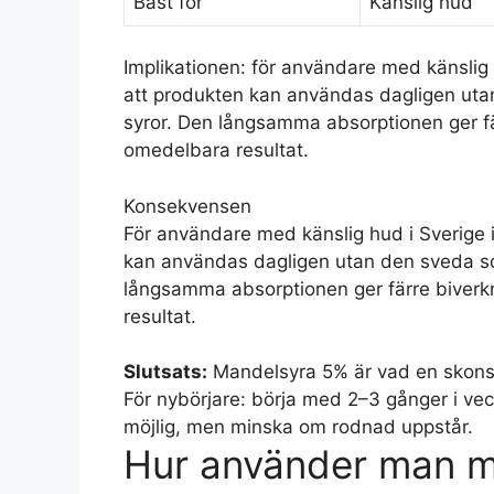
Bäst för
Känslig hud
Implikationen: för användare med känslig 
att produkten kan användas dagligen uta
syror. Den långsamma absorptionen ger f
omedelbara resultat.
Konsekvensen
För användare med känslig hud i Sverige 
kan användas dagligen utan den sveda so
långsamma absorptionen ger färre biver
resultat.
Slutsats:
Mandelsyra 5% är vad en skonsa
För nybörjare: börja med 2–3 gånger i ve
möjlig, men minska om rodnad uppstår.
Hur använder man m