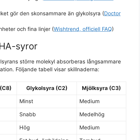
ilket gör den skonsammare än glykolsyra (
Doctor
eter och fina linjer (
Wishtrend, officiell FAQ
)
HA-syror
delsyrans större molekyl absorberas långsammare
tation. Följande tabell visar skillnaderna:
(C8)
Glykolsyra (C2)
Mjölksyra (C3)
Minst
Medium
Snabb
Medelhög
Hög
Medium