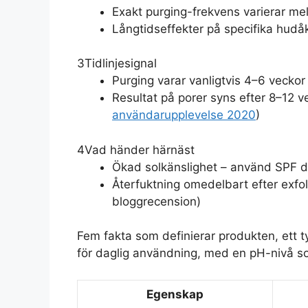
Exakt purging-frekvens varierar mel
Långtidseffekter på specifika hud
3
Tidlinjesignal
Purging varar vanligtvis 4–6 veckor 
Resultat på porer syns efter 8–12 
användarupplevelse 2020
)
4
Vad händer härnäst
Ökad solkänslighet – använd SPF d
Återfuktning omedelbart efter exfoli
bloggrecension)
Fem fakta som definierar produkten, ett 
för daglig användning, med en pH-nivå so
Egenskap