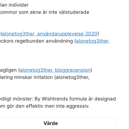
lan individer
åkommor som akne är inte välstuderade
(
alonetog3ther, användarupplevelse 2020
)
veckors regelbunden användning (
alonetog3ther,
agligen (
alonetog3ther, bloggrecension
)
ering minskar irritation (alonetog3ther,
tydligt mönster: By Wishtrends formula är designad
m gör den effektiv men inte aggressiv.
Värde