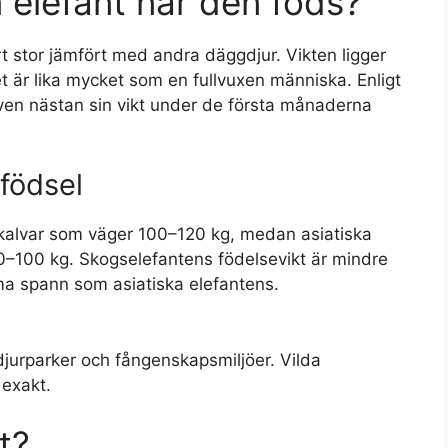
 elefant när den föds?
 stor jämfört med andra däggdjur. Vikten ligger
et är lika mycket som en fullvuxen människa. Enligt
ven nästan sin vikt under de första månaderna
 födsel
 kalvar som väger 100–120 kg, medan asiatiska
80–100 kg. Skogselefantens födelsevikt är mindre
a spann som asiatiska elefantens.
jurparker och fångenskapsmiljöer. Vilda
 exakt.
t?