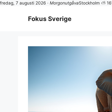
fredag, 7 augusti 2026 ·
Morgonutgåva
Stockholm ⛅ 16
Hoppa
till
Fokus Sverige
innehåll