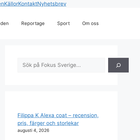
en
Källor
Kontakt
Nyhetsbrev
lden
Reportage
Sport
Om oss
Sök
Filippa K Alexa coat – recension,
pris, färger och storlekar
augusti 4, 2026