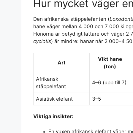
Hur mycket väger en
Den afrikanska stäppelefanten (
Loxodonta
hane väger mellan 4 000 och 7 000 kilogra
Honorna är betydligt lättare och väger 2
cyclotis
) är mindre: hanar når 2 000–4 50
Vikt hane
Art
(ton)
Afrikansk
4–6 (upp till 7)
stäppelefant
Asiatisk elefant
3–5
Viktiga insikter:
En vuxen afrikansk elefant väger me