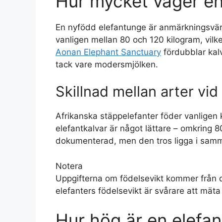
Hur mycket väger en
En nyfödd elefantunge är anmärkningsvärt
vanligen mellan 80 och 120 kilogram, vilk
Aonan Elephant Sanctuary
fördubblar kal
tack vare modersmjölken.
Skillnad mellan arter vid
Afrikanska stäppelefanter föder vanligen
elefantkalvar är något lättare – omkring 
dokumenterad, men den tros ligga i samm
Notera
Uppgifterna om födelsevikt kommer från d
elefanters födelsevikt är svårare att mäta
Hur hög är en elefan