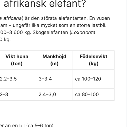
 afrikansk elefant?
 africana
) är den största elefantarten. En vuxen
m – ungefär lika mycket som en större lastbil.
 700–3 600 kg. Skogselefanten (
Loxodonta
0 kg.
Vikt hona
Mankhöjd
Födelsevikt
(ton)
(m)
(kg)
2,2–3,5
3–3,4
ca 100–120
2–3
2,4–3,0
ca 80–100
r än en bil (ca 5–6 ton).