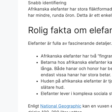
Snabb identifiering
Afrikanska elefanter har stora fläktformad
har mindre, runda öron. Detta är ett enkelt s
Rolig fakta om elefa
Elefanter är fulla av fascinerande detalje
Afrikanska elefanter har två ”fingr
Betarna hos afrikanska elefanter ka
långa. Både hanar och honor har beta
endast vissa hanar har stora betar.
Huden på afrikanska elefanter är t
slätare hud.
Elefanter lever i komplexa sociala s
Enligt
National Geographic
kan en vuxen e