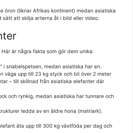
e öron (liknar Afrikas kontinent) medan asiatiska
ätt att skilja arterna åt i bild eller video.
nter
r. Här är några fakta som gör dem unika:
ar” i snabelspetsen, medan asiatiska har en.
n väga upp till 23 kg styck och bli över 2 meter
r – till skillnad från asiatiska elefanter där
jock och rynkig, medan asiatiska har tunnare och
trukturer ledda av en äldre hona (matriark).
lefant äta upp till 300 kg växtföda per dag och