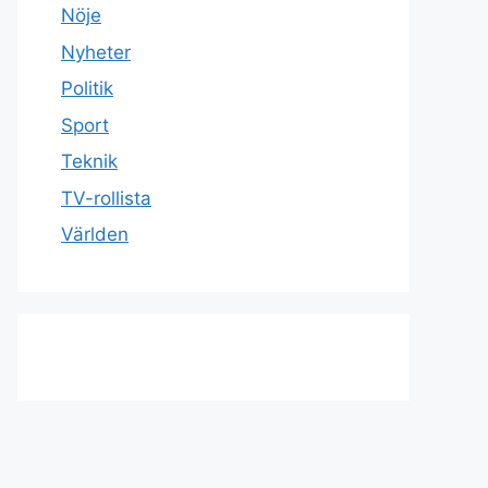
Nöje
Nyheter
Politik
Sport
Teknik
TV-rollista
Världen