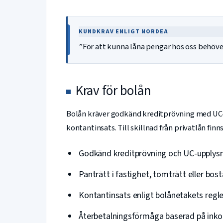
KUNDKRAV ENLIGT NORDEA
”För att kunna låna pengar hos oss behöver 
Krav för bolån
Bolån kräver godkänd kreditprövning med UC-u
kontantinsats. Till skillnad från privatlån fin
Godkänd kreditprövning och UC-upplys
Panträtt i fastighet, tomträtt eller bos
Kontantinsats enligt bolånetakets regle
Återbetalningsförmåga baserad på ink