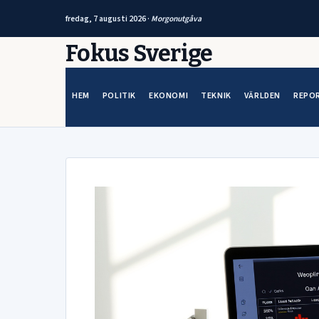
fredag, 7 augusti 2026 ·
Morgonutgåva
Hoppa
Fokus Sverige
till
innehåll
HEM
POLITIK
EKONOMI
TEKNIK
VÄRLDEN
REPO