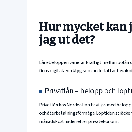
Hur mycket kan j
jag ut det?
Lånebeloppen varierar kraftigt mellan bolån o
finns digitala verktyg som underlättar beräkn
Privatlån – belopp och löpt
Privatlån hos Nordea kan beviljas med belopp
och återbetalningsförmåga. Löptiden sträcker sig
månadskostnaden efter privatekonomi.