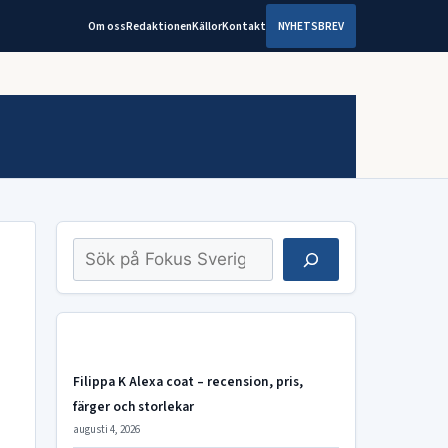
Om oss
Redaktionen
Källor
Kontakt
NYHETSBREV
Sök
Filippa K Alexa coat – recension, pris,
färger och storlekar
augusti 4, 2026