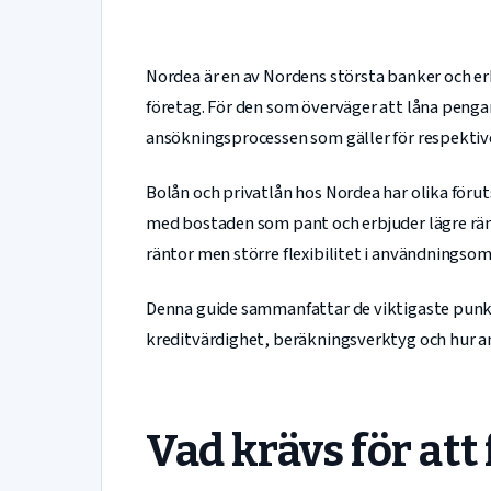
Nordea är en av Nordens största banker och er
företag. För den som överväger att låna pengar 
ansökningsprocessen som gäller för respektiv
Bolån och privatlån hos Nordea har olika föru
med bostaden som pant och erbjuder lägre ränt
räntor men större flexibilitet i användningsom
Denna guide sammanfattar de viktigaste punkt
kreditvärdighet, beräkningsverktyg och hur an
Vad krävs för att