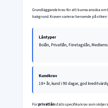
Grundläggande krav för att kunna ansöka om 
bakgrund. Kraven varierar beroende på vilken t
Låntyper
Bolån, Privatlån, Företagslån, Medlems
Kundkrav
18+ år, kund i 90 dagar, god kreditvärd
För
privatlån
ställs specifika krav som skiljer