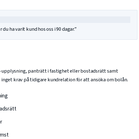
du ha varit kund hos oss i 90 dagar.”
pplysning, panträtt i fastighet eller bostadsrätt samt
ns inget krav på tidigare kundrelation för att ansöka om bolån.
ning
tadsrätt
r
omst