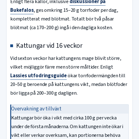
Enligt flera källor, inklusive
diskussioner på
Bukefalos
, ges omkring 15–20 g torrfoder per dag,
kompletterat med blötmat. Totalt bör två påsar
blötmat (ca 170–200 g) ingå i den dagliga kosten.
Kattungar vid 16 veckor
Vid sexton veckor har kattungens mage blivit större,
vilket möjliggör färre men större måltider. Enligt
Lassies utfodringsguide
ökar torrfodermängden till
20–50 g beroende på kattungens vikt, medan blötfoder
bör ligga på 200–300 g dagligen.
Övervakning av tillväxt
Kattungar bör öka i vikt med cirka 100 g per vecka
under de första månaderna. Om kattungen inte ökar i
vikt eller verkar overksam, kan portionerna behöva