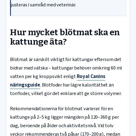
justeras i samråd med veterinär.
Hur mycket blötmat ska en
kattunge äta?
Blötmat är särskilt viktigt för kattungar eftersom det
bidrar med vätska – kattungar behöver omkring 60 ml
vatten per kg kroppsvikt enligt
Royal Canins
näringsguide
. Blötfoder har lägre kaloritäthet än
torrfoder, vilket gör det enklare att ge större volymer.
Rekommendationerna för blötmat varierar: för en
kattunge på 2–5 kg ligger mängden på 120–360 g per
dag, beroende på ålder och aktivitetsnivå. Vid tolv
veckor rekommenderas två påsar (170–200 g), medan