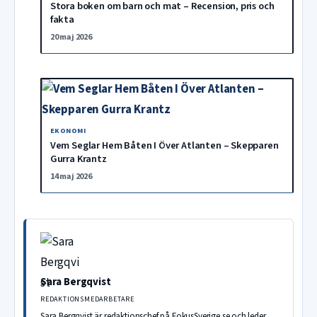
Stora boken om barn och mat – Recension, pris och
fakta
20 maj 2026
EKONOMI
Vem Seglar Hem Båten I Över Atlanten – Skepparen
Gurra Krantz
14 maj 2026
Sara Bergqvist
REDAKTIONSMEDARBETARE
Sara Bergqvist är redaktionschef på FokusSverige.se och leder