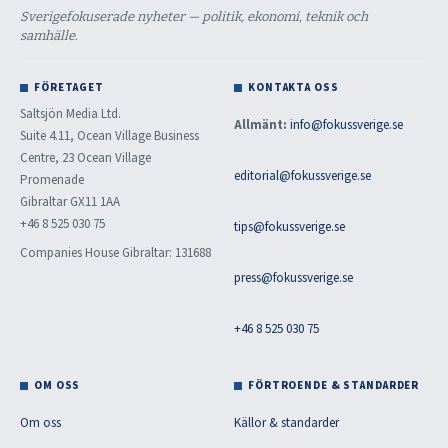
Sverigefokuserade nyheter — politik, ekonomi, teknik och
samhälle.
FÖRETAGET
KONTAKTA OSS
Saltsjön Media Ltd.
Allmänt:
info@fokussverige.se
Suite 4.11, Ocean Village Business
Centre, 23 Ocean Village
editorial@fokussverige.se
Promenade
Gibraltar GX11 1AA
+46 8 525 030 75
tips@fokussverige.se
Companies House Gibraltar: 131688
press@fokussverige.se
+46 8 525 030 75
OM OSS
FÖRTROENDE & STANDARDER
Om oss
Källor & standarder