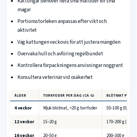
Kattungar behöver flera små måltider för små
magar
Portionsstorleken anpassas efter vikt och
aktivitet
Väg kattungen veckovis för att justera mängden
Övervaka hull och avföring regelbundet
Kontrollera förpackningens anvisningar noggrant
Konsultera veterinär vid osäkerhet
ÅLDER
TORRFODER PER DAG (CA G)
BLÖTMAT PER DA
4 veckor
Mjuk blötmat, <20 g torrfoder
50–100 g (0,5–1 d
12 veckor
15–20 g
170–200 g (2 pås
16 veckor
20–50 g
200–300 g