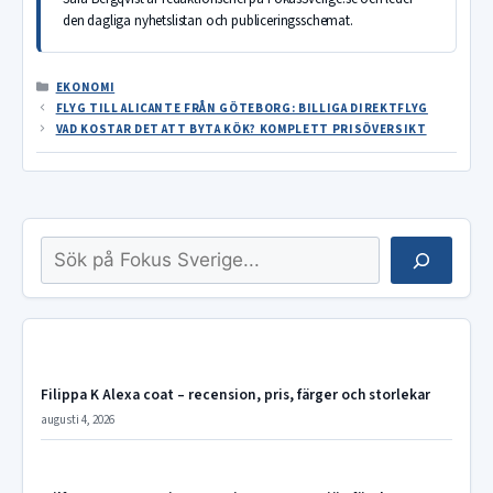
den dagliga nyhetslistan och publiceringsschemat.
KATEGORIER
EKONOMI
FLYG TILL ALICANTE FRÅN GÖTEBORG: BILLIGA DIREKTFLYG
VAD KOSTAR DET ATT BYTA KÖK? KOMPLETT PRISÖVERSIKT
Sök
Filippa K Alexa coat – recension, pris, färger och storlekar
augusti 4, 2026