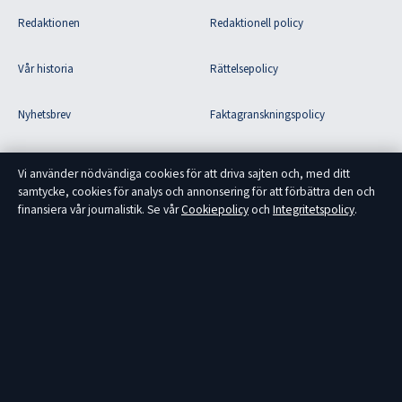
Redaktionen
Redaktionell policy
Vår historia
Rättelsepolicy
Nyhetsbrev
Faktagranskningspolicy
Tipsa oss
Ägande & finansiering
Vi använder nödvändiga cookies för att driva sajten och, med ditt
samtycke, cookies för analys och annonsering för att förbättra den och
RSS-flöde
Integritetspolicy
finansiera vår journalistik. Se vår
Cookiepolicy
och
Integritetspolicy
.
Om Fokus Sverige i korthet
Fokus Sverige är en oberoende svensk nyhetssajt med fokus på politik,
ekonomi, teknik och samhälle. Varje artikel har en byline, granskas av en
redaktör och faktagranskas innan publicering.