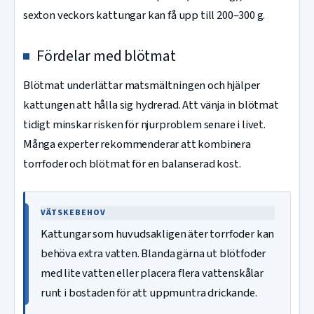
sexton veckors kattungar kan få upp till 200–300 g.
Fördelar med blötmat
Blötmat underlättar matsmältningen och hjälper
kattungen att hålla sig hydrerad. Att vänja in blötmat
tidigt minskar risken för njurproblem senare i livet.
Många experter rekommenderar att kombinera
torrfoder och blötmat för en balanserad kost.
VÄTSKEBEHOV
Kattungar som huvudsakligen äter torrfoder kan
behöva extra vatten. Blanda gärna ut blötfoder
med lite vatten eller placera flera vattenskålar
runt i bostaden för att uppmuntra drickande.