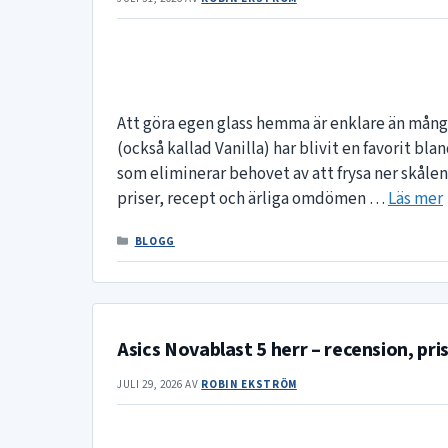
Att göra egen glass hemma är enklare än många
(också kallad Vanilla) har blivit en favorit 
som eliminerar behovet av att frysa ner skålen i
priser, recept och ärliga omdömen …
Läs mer
KATEGORIER
BLOGG
Asics Novablast 5 herr – recension, pri
JULI 29, 2026
AV
ROBIN EKSTRÖM