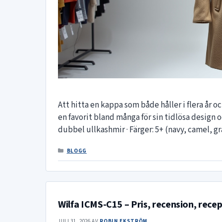
Att hitta en kappa som både håller i flera år oc
en favorit bland många för sin tidlösa design oc
dubbel ullkashmir · Färger: 5+ (navy, camel, g
KATEGORIER
BLOGG
Wilfa ICMS-C15 – Pris, recension, rece
JULI 31, 2026
AV
ROBIN EKSTRÖM