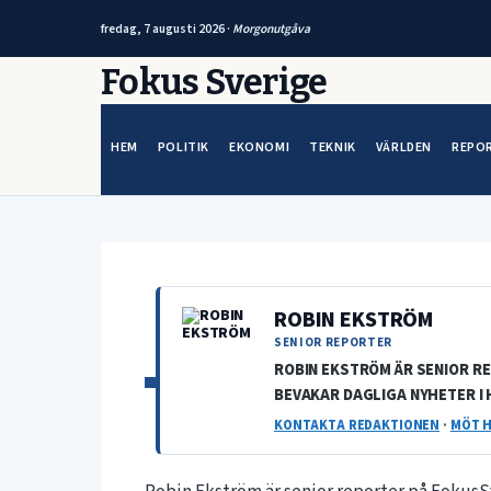
fredag, 7 augusti 2026 ·
Morgonutgåva
Hoppa
Fokus Sverige
till
innehåll
HEM
POLITIK
EKONOMI
TEKNIK
VÄRLDEN
REPO
ROBIN EKSTRÖM
SENIOR REPORTER
ROBIN EKSTRÖM ÄR SENIOR R
BEVAKAR DAGLIGA NYHETER I 
KONTAKTA REDAKTIONEN
·
MÖT H