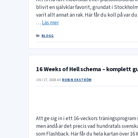
blivit en självklar favorit, grundat i Stockholm
varit allt annat än rak. Här får du koll på v
…
Läs mer
KATEGORIER
BLOGG
16 Weeks of Hell schema – komplett gui
JULI 27, 2026
AV
ROBIN EKSTRÖM
Att ge sig in i ett 16-veckors träningsprogram
men ändå är det precis vad hundratals svenskar
som Flashback. Här får du hela kartan över 16 