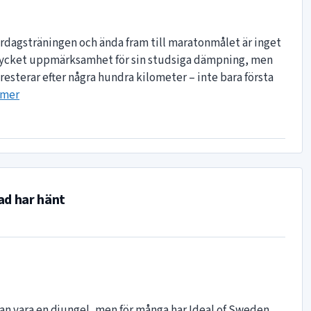
vardagsträningen och ända fram till maratonmålet är inget
t mycket uppmärksamhet för sin studsiga dämpning, men
resterar efter några hundra kilometer – inte bara första
 mer
ad har hänt
kan vara en djungel, men för många har Ideal of Sweden