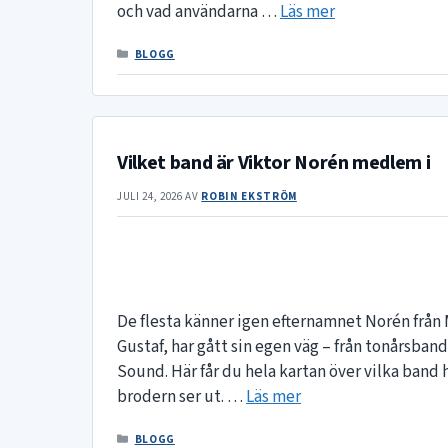
och vad användarna …
Läs mer
KATEGORIER
BLOGG
Vilket band är Viktor Norén medlem i
JULI 24, 2026
AV
ROBIN EKSTRÖM
De flesta känner igen efternamnet Norén från 
Gustaf, har gått sin egen väg – från tonårsban
Sound. Här får du hela kartan över vilka band h
brodern ser ut. …
Läs mer
KATEGORIER
BLOGG