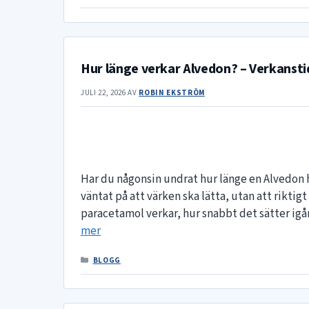
Hur länge verkar Alvedon? – Verkansti
JULI 22, 2026
AV
ROBIN EKSTRÖM
Har du någonsin undrat hur länge en Alvedon h
väntat på att värken ska lätta, utan att riktig
paracetamol verkar, hur snabbt det sätter ig
mer
KATEGORIER
BLOGG