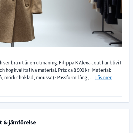
h ser bra ut är en utmaning. Filippa K Alexa coat har blivit
h högkvalitativa material. Pris: ca 8 900 kr · Material:
rå, mörk choklad, mousse) · Passform: lång, …
Läs mer
pt & jämförelse