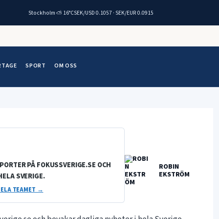
Stockholm ⛅ 16°C
SEK/USD 0.1057 · SEK/EUR 0.0915
RTAGE
SPORT
OM OSS
EPORTER PÅ FOKUSSVERIGE.SE OCH
ROBIN
EKSTRÖM
HELA SVERIGE.
ELA TEAMET →