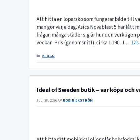
Att hitta en löparsko som fungerar både till 
man gör varje dag. Asics Novablast 5 har fåt
frågan många ställer sig är hur den verkligen p
veckan. Pris (genomsnitt): cirka 1 190–1 …
Läs
KATEGORIER
BLOGG
Ideal of Sweden butik – var köpa och v
JULI 28, 2026
AV
ROBIN EKSTRÖM
Att hitta rätt mobilskal eller plånboksfodral 