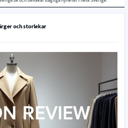
erige.se och bevakar dagliga nyheter i hela Sverige.
färger och storlekar