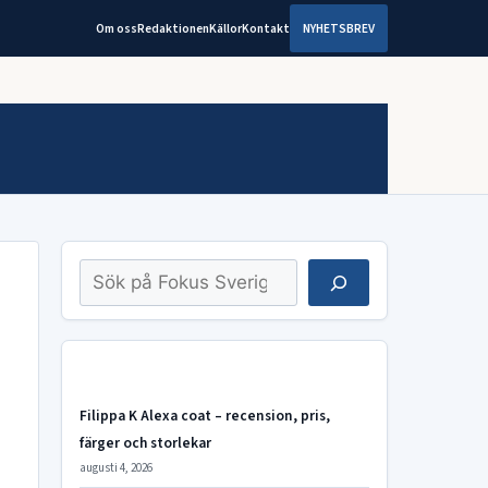
Om oss
Redaktionen
Källor
Kontakt
NYHETSBREV
Sök
Filippa K Alexa coat – recension, pris,
färger och storlekar
augusti 4, 2026