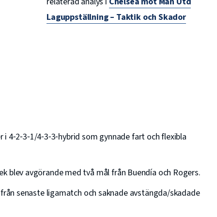
relaterad analys i
Chelsea mot Man Utd
Laguppställning – Taktik och Skador
i 4‑2‑3‑1/4‑3‑3‑hybrid som gynnade fart och flexibla
alvlek blev avgörande med två mål från Buendía och Rogers.
från senaste ligamatch och saknade avstängda/skadade