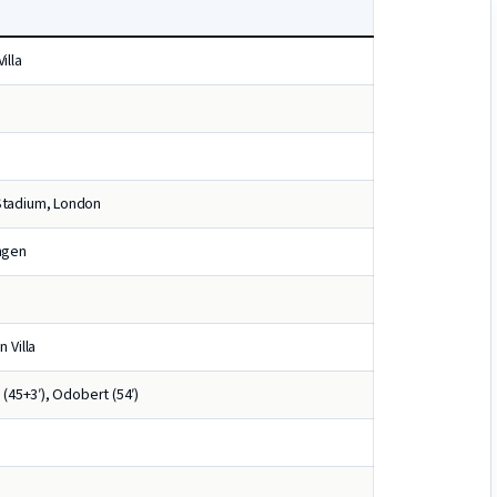
illa
Stadium, London
ngen
 Villa
 (45+3′), Odobert (54′)