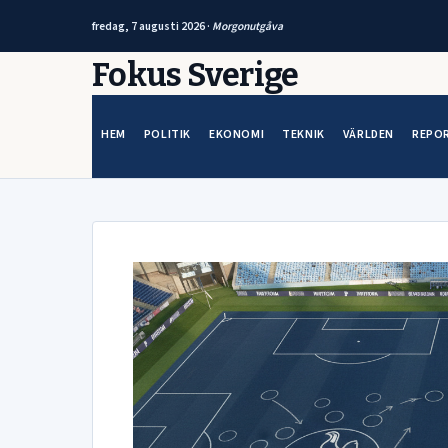
fredag, 7 augusti 2026 ·
Morgonutgåva
Hoppa
Fokus Sverige
till
innehåll
HEM
POLITIK
EKONOMI
TEKNIK
VÄRLDEN
REPO