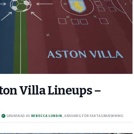
on Villa Lineups –
·
GRANSKAD AV
REBECCA LUNDIN
, ANSVARIG FÖR FAKTAGRANSKNING
✓