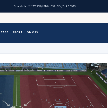
Stockholm ⛅ 17°C
SEK/USD 0.1057 · SEK/EUR 0.0915
RTAGE
SPORT
OM OSS