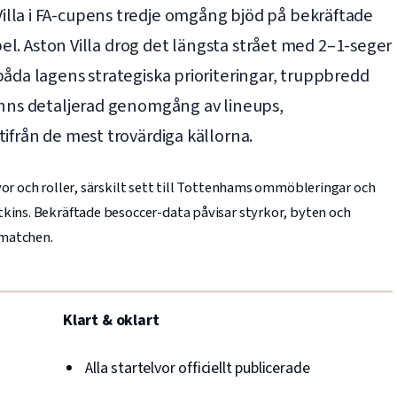
lla i FA-cupens tredje omgång bjöd på bekräftade
spel. Aston Villa drog det längsta strået med 2–1-seger
åda lagens strategiska prioriteringar, truppbredd
inns detaljerad genomgång av lineups,
ifrån de mest trovärdiga källorna.
vor och roller, särskilt sett till Tottenhams ommöbleringar och
tkins. Bekräftade besoccer-data påvisar styrkor, byten och
 matchen.
Klart & oklart
Alla startelvor officiellt publicerade