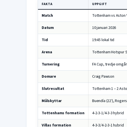
FAKTA
UPPGIFT
Match
Tottenham vs Aston V
Datum
10 januari 2026
Tid
19:45 lokal tid
Arena
Tottenham Hotspur 
Turnering
FA Cup, tredje omgå
Domare
Craig Pawson
Slutresultat
Tottenham 1 – 2 Aston
Målskyttar
Buendía (22′), Rogers
Tottenhams formation
4-2-3-1/4-3-3 hybrid
Villas formation
4-3-3/4-2-3-1 hybrid