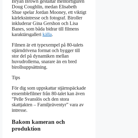
Bryan Brown gestaltar mentorfiguren
Doug Coughlin, medan Elisabeth
Shue spelar Jordan Mooney, ett viktigt
kärleksintresse och fotograf. Biroller
inkluderar Gina Gershon och Lisa
Banes, som båda bidrar till filmens
karaktärsgalleri
källa
.
Filmen är ett typexempel på 80-talets
stjärndrivena format och bygger till
stor del på dynamiken mellan
huvudrollerna, snarare än en bred
birollsuppsättning.
Tips
För dig som uppskattar stjärnspäckade
ensemblefilmer från 80-talet kan även
”Pelle Svanslös och den stora
skattjakten – Familjeäventyr” vara av
intresse.
Bakom kameran och
produktion