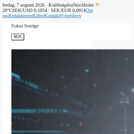
fredag, 7 augusti 2026 ·
Kvällsutgåva
Stockholm
20°C
SEK/USD 0.1054 · SEK/EUR 0.0914
Om
oss
Redaktionen
Källor
Kontakt
Nyhetsbrev
Hoppa
Fokus Sverige
till
innehåll
Meny