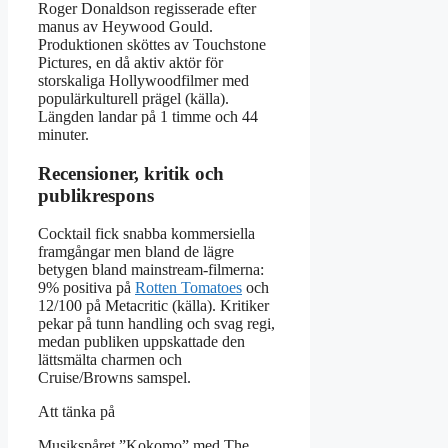
Roger Donaldson regisserade efter
manus av Heywood Gould.
Produktionen sköttes av Touchstone
Pictures, en då aktiv aktör för
storskaliga Hollywoodfilmer med
populärkulturell prägel (källa).
Längden landar på 1 timme och 44
minuter.
Recensioner, kritik och
publikrespons
Cocktail fick snabba kommersiella
framgångar men bland de lägre
betygen bland mainstream-filmerna:
9% positiva på
Rotten Tomatoes
och
12/100 på Metacritic (källa). Kritiker
pekar på tunn handling och svag regi,
medan publiken uppskattade den
lättsmälta charmen och
Cruise/Browns samspel.
Att tänka på
Musikspåret ”Kokomo” med The