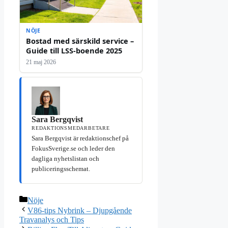
NÖJE
Bostad med särskild service –
Guide till LSS-boende 2025
21 maj 2026
Sara Bergqvist
REDAKTIONSMEDARBETARE
Sara Bergqvist är redaktionschef på
FokusSverige.se och leder den
dagliga nyhetslistan och
publiceringsschemat.
Kategorier
Nöje
V86-tips Nybrink – Djupgående
Travanalys och Tips