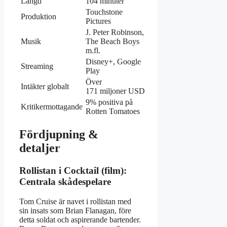
Längd
104 minuter
Touchstone
Produktion
Pictures
J. Peter Robinson,
Musik
The Beach Boys
m.fl.
Disney+, Google
Streaming
Play
Över
Intäkter globalt
171 miljoner USD
9% positiva på
Kritikermottagande
Rotten Tomatoes
Fördjupning &
detaljer
Rollistan i Cocktail (film):
Centrala skådespelare
Tom Cruise är navet i rollistan med
sin insats som Brian Flanagan, före
detta soldat och aspirerande bartender.