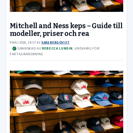
Mitchell and Ness keps – Guide till
modeller, priser och rea
9 MAJ 2026, 19:57
AV
SARA BERGQVIST
·
GRANSKAD AV
REBECCA LUNDIN
, ANSVARIG FÖR
✓
FAKTAGRANSKNING