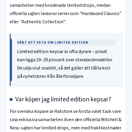
samarbeten med broderade limited drops, medan
officiella sajten lanserar serier som ”Hardwood Classics”
eller ”Authentic Collection”.
VÄRT ATT VETA OM LIMITED EDITION
Limited edition-kepsar är ofta dyrare – priset
kan ligga 10–20 procent över standardmodeller.
De säljs slut snabbt, så det gäller att hålla koll
på nyhetsbrev från återförsäljare.
Var köper jag limited edition kepsar?
För svenska köpare är Hatstore.se första valet tack vare
sina exklusiva samarbeten. Även den officiella Mitchell &
Ness-sajten har limited drops, men med fraktkostnader