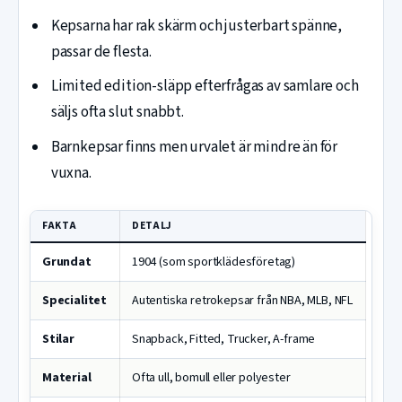
Kepsarna har rak skärm och justerbart spänne,
passar de flesta.
Limited edition-släpp efterfrågas av samlare och
säljs ofta slut snabbt.
Barnkepsar finns men urvalet är mindre än för
vuxna.
FAKTA
DETALJ
Grundat
1904 (som sportklädesföretag)
Specialitet
Autentiska retrokepsar från NBA, MLB, NFL
Stilar
Snapback, Fitted, Trucker, A-frame
Material
Ofta ull, bomull eller polyester