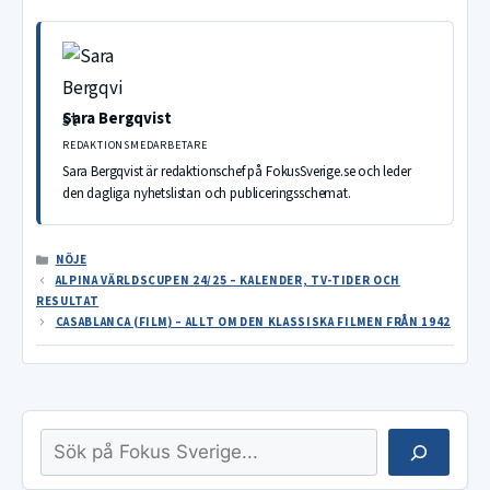
Sara Bergqvist
REDAKTIONSMEDARBETARE
Sara Bergqvist är redaktionschef på FokusSverige.se och leder
den dagliga nyhetslistan och publiceringsschemat.
KATEGORIER
NÖJE
ALPINA VÄRLDSCUPEN 24/25 – KALENDER, TV-TIDER OCH
RESULTAT
CASABLANCA (FILM) – ALLT OM DEN KLASSISKA FILMEN FRÅN 1942
Sök