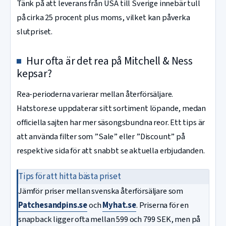
Tänk på att leverans från USA till Sverige innebär tull
på cirka 25 procent plus moms, vilket kan påverka
slutpriset.
Hur ofta är det rea på Mitchell & Ness
kepsar?
Rea-perioderna varierar mellan återförsäljare.
Hatstore.se uppdaterar sitt sortiment löpande, medan
officiella sajten har mer säsongsbundna reor. Ett tips är
att använda filter som ”Sale” eller ”Discount” på
respektive sida för att snabbt se aktuella erbjudanden.
Tips för att hitta bästa priset
Jämför priser mellan svenska återförsäljare som
Patchesandpins.se
och
Myhat.se
. Priserna för en
snapback ligger ofta mellan 599 och 799 SEK, men på