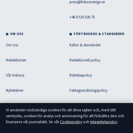
press@fokussverige.se
+46 8 525 030 75
OM OSS
FÖRTROENDE & STANDARDER
Om oss
Källor & standarder
Redaktionen
Redaktionell policy
Vår historia
Rättelsepolicy
Nyhetsbrev
Faktagranskningspolicy
Tipsa oss
Ägande & finansiering
Vi använder nödvändiga cookies för att driva sajten och, med ditt
samtycke, cookies för analys och annonsering för att förbättra den och
RSS-flöde
Integritetspolicy
finansiera vår journalistik. Se vår
Cookiepolicy
och
Integritetspolicy
.