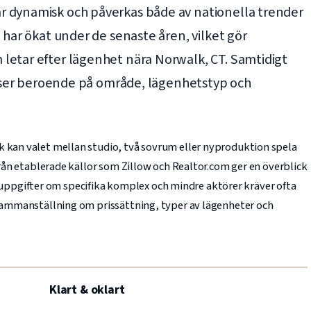
 dynamisk och påverkas både av nationella trender
 har ökat under de senaste åren, vilket gör
letar efter lägenhet nära Norwalk, CT. Samtidigt
lasser beroende på område, lägenhetstyp och
k kan valet mellan studio, två sovrum eller nyproduktion spela
 från etablerade källor som Zillow och Realtor.com ger en överblick
ppgifter om specifika komplex och mindre aktörer kräver ofta
l sammanställning om prissättning, typer av lägenheter och
Klart & oklart