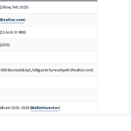
Zillow, feb 2025)
(
Realtor.com
)
15 Arch St #B8)
(2025)
000 (bostadsköp), billigaste hyresobjekt (Realtor.com)
 tillväxt 2025–2026 (
WalletInvestor
)