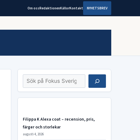
Om oss
Redaktionen
Källor
Kontakt
NYHETSBREV
Sök
Filippa K Alexa coat – recension, pris,
färger och storlekar
augusti 4, 2026