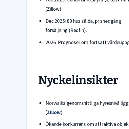
(Zillow).
Dec 2025: 89 hus sålda, prisnedgång i
försäljning (Redfin).
2026: Prognoser om fortsatt värdeupp
Nyckelinsikter
Norwalks genomsnittliga hyresnivå ligge
(
Zillow
).
Ökande konkurrens om attraktiva objekt