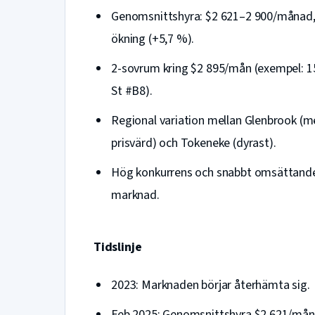
Genomsnittshyra: $2 621–2 900/månad, 
ökning (+5,7 %).
2-sovrum kring $2 895/mån (exempel: 1
St #B8).
Regional variation mellan Glenbrook (m
prisvärd) och Tokeneke (dyrast).
Hög konkurrens och snabbt omsättand
marknad.
Tidslinje
2023: Marknaden börjar återhämta sig.
Feb 2025: Genomsnittshyra $2 621/mån