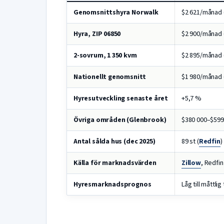
Genomsnittshyra Norwalk
$2 621/månad (
Hyra, ZIP 06850
$2 900/månad 
2-sovrum, 1 350 kvm
$2 895/månad (
Nationellt genomsnitt
$1 980/månad 
Hyresutveckling senaste året
+5,7 %
Övriga områden (Glenbrook)
$380 000–$599 
Antal sålda hus (dec 2025)
89 st (
Redfin
)
Källa för marknadsvärden
Zillow
, Redfin
Hyresmarknadsprognos
Låg till måttlig