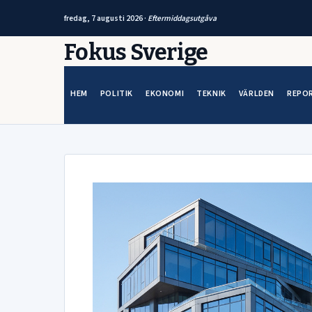
fredag, 7 augusti 2026 ·
Eftermiddagsutgåva
Hoppa
Fokus Sverige
till
innehåll
HEM
POLITIK
EKONOMI
TEKNIK
VÄRLDEN
REPO