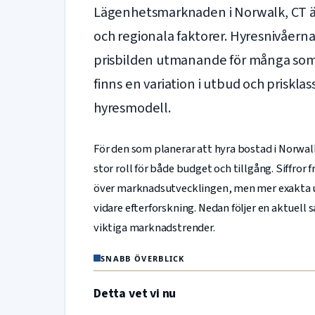
Lägenhetsmarknaden i Norwalk, CT är
och regionala faktorer. Hyresnivåerna
prisbilden utmanande för många som 
finns en variation i utbud och prisk
hyresmodell.
För den som planerar att hyra bostad i Norwal
stor roll för både budget och tillgång. Siffror
över marknadsutvecklingen, men mer exakta u
vidare efterforskning. Nedan följer en aktuel
viktiga marknadstrender.
SNABB ÖVERBLICK
Detta vet vi nu