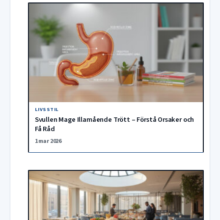
LIVSSTIL
Svullen Mage Illamående Trött – Förstå Orsaker och
Få Råd
1 mar 2026