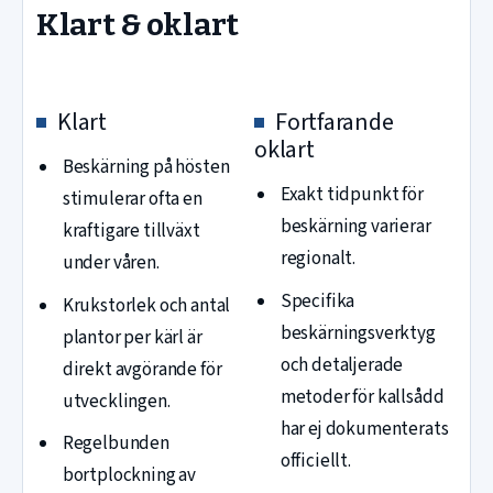
Klart & oklart
Klart
Fortfarande
oklart
Beskärning på hösten
Exakt tidpunkt för
stimulerar ofta en
beskärning varierar
kraftigare tillväxt
regionalt.
under våren.
Specifika
Krukstorlek och antal
beskärningsverktyg
plantor per kärl är
och detaljerade
direkt avgörande för
metoder för kallsådd
utvecklingen.
har ej dokumenterats
Regelbunden
officiellt.
bortplockning av