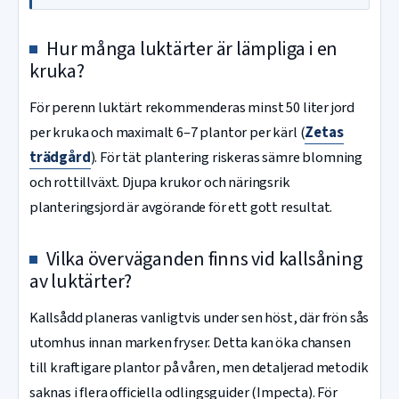
Hur många luktärter är lämpliga i en
kruka?
För perenn luktärt rekommenderas minst 50 liter jord
per kruka och maximalt 6–7 plantor per kärl (
Zetas
trädgård
). För tät plantering riskeras sämre blomning
och rottillväxt. Djupa krukor och näringsrik
planteringsjord är avgörande för ett gott resultat.
Vilka överväganden finns vid kallsåning
av luktärter?
Kallsådd planeras vanligtvis under sen höst, där frön sås
utomhus innan marken fryser. Detta kan öka chansen
till kraftigare plantor på våren, men detaljerad metodik
saknas i flera officiella odlingsguider (Impecta). För