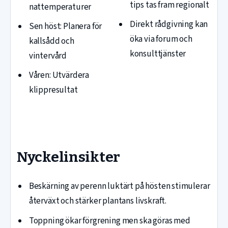
tips tas fram regionalt
nattemperaturer
Direkt rådgivning kan
Sen höst: Planera för
öka via forum och
kallsådd och
konsulttjänster
vintervård
Våren: Utvärdera
klippresultat
Nyckelinsikter
Beskärning av perenn luktärt på hösten stimulerar
återväxt och stärker plantans livskraft.
Toppning ökar förgrening men ska göras med