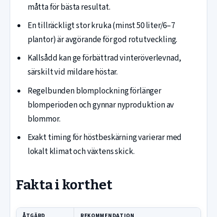
måtta för bästa resultat.
En tillräckligt stor kruka (minst 50 liter/6–7
plantor) är avgörande för god rotutveckling.
Kallsådd kan ge förbättrad vinteröverlevnad,
särskilt vid mildare höstar.
Regelbunden blomplockning förlänger
blomperioden och gynnar nyproduktion av
blommor.
Exakt timing för höstbeskärning varierar med
lokalt klimat och växtens skick.
Fakta i korthet
ÅTGÄRD
REKOMMENDATION