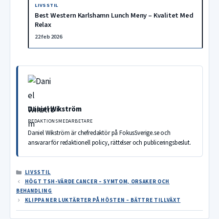
LIVSSTIL
Best Western Karlshamn Lunch Meny – Kvalitet Med
Relax
22 feb 2026
Daniel Wikström
REDAKTIONSMEDARBETARE
Daniel Wikström är chefredaktör på FokusSverige.se och
ansvarar för redaktionell policy, rättelser och publiceringsbeslut.
KATEGORIER
LIVSSTIL
HÖGT TSH-VÄRDE CANCER – SYMTOM, ORSAKER OCH
BEHANDLING
KLIPPA NER LUKTÄRTER PÅ HÖSTEN – BÄTTRE TILLVÄXT