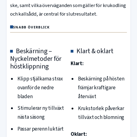
ske, samt vilka överväganden som gäller för krukodling
och kallsådd, är central för slutresultatet.
SNABB ÖVERBLICK
Beskärning –
Klart & oklart
Nyckelmetoder för
Klart:
höstklippning
Klipp stjälkarna strax
Beskärning på hösten
ovanför de nedre
främjar kraftigare
bladen
återväxt
Stimulerar ny tillväxt
Krukstorlek påverkar
nästa säsong
tillväxt och blomning
Passar perenn luktärt
Oklart: