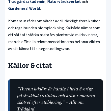
Trädgårdsakademin
,
Naturvårdsverket
och
Gardeners’ World
.
Konsensus råder om värdet av tillräckligt stora krukor
och regelbunden blomplockning. Kallsådd nämns som
ett sätt att stärka nästa års plantor vid milda vintrar,
men de officiella rekommendationerna betonar vikten
av att känna till sin egen odlingszon.
Källor & citat
”Perenn luktärt är härdig i hela Sverige
på skyddad växtplats och kräver minimal
skötsel efter etablering.” – Allt om
Trädgård