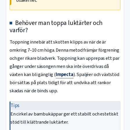
osäkerhet.
Behöver man toppa luktärter och
varför?
Toppning innebär att skotten klipps av när de är
omkring 7–10 cm höga. Denna metod främjar förgrening
och ger rikare bladverk. Toppning kan upprepas ett par
gånger under säsongen men ska inte överdrivas då
växten kan bli gänglig (
Impecta
). Spaljéer och växtstöd
bör sättas på plats tidigt för att undvika att rankor
skadas när de binds upp.
Tips
En cirkel av bambukäppar ger ett stabilt och estetiskt
stöd till klättrande luktärter.