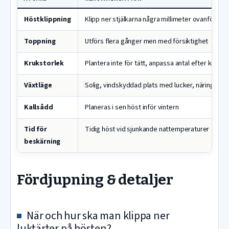
Höstklippning
Klipp ner stjälkarna några millimeter ovanför de
Toppning
Utförs flera gånger men med försiktighet
Krukstorlek
Plantera inte för tätt, anpassa antal efter kruka
Växtläge
Solig, vindskyddad plats med lucker, näringsrik 
Kallsådd
Planeras i sen höst inför vintern
Tid för
Tidig höst vid sjunkande nattemperaturer
beskärning
Fördjupning & detaljer
När och hur ska man klippa ner
luktärter på hösten?