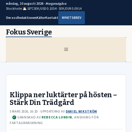
måndag, 10 augusti 2026 ·
Morgonutgåva
Stockholm
18°C
SEK/USD 0.1054 · SEK/EUR 0.0914
Om oss
Redaktionen
Källor
Kontakt
NYHETSBREV
Hoppa
Fokus Sverige
till
innehåll
MENY
Klippa ner luktärter på hösten –
Stärk Din Trädgård
5 MARS 2026, 16:20
· UPPDATERAD
AV
DANIEL WIKSTRÖM
·
GRANSKAD AV
REBECCA LUNDIN
, ANSVARIG FÖR
✓
FAKTAGRANSKNING