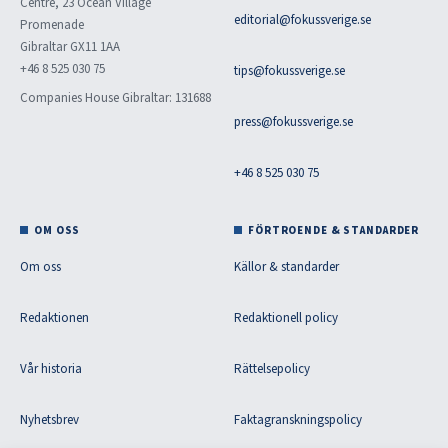
Centre, 23 Ocean Village
editorial@fokussverige.se
Promenade
Gibraltar GX11 1AA
+46 8 525 030 75
tips@fokussverige.se
Companies House Gibraltar: 131688
press@fokussverige.se
+46 8 525 030 75
OM OSS
FÖRTROENDE & STANDARDER
Om oss
Källor & standarder
Redaktionen
Redaktionell policy
Vår historia
Rättelsepolicy
Nyhetsbrev
Faktagranskningspolicy