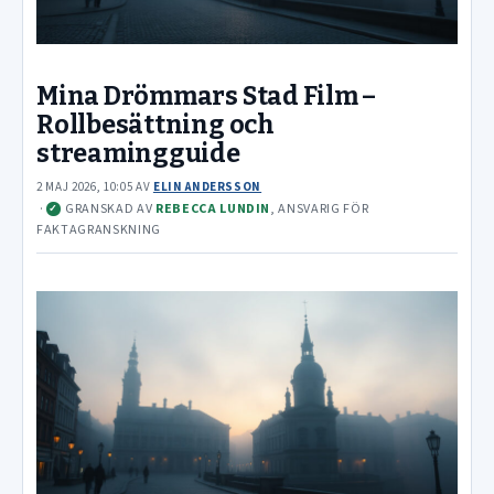
Mina Drömmars Stad Film –
Rollbesättning och
streamingguide
2 MAJ 2026, 10:05
AV
ELIN ANDERSSON
·
GRANSKAD AV
REBECCA LUNDIN
, ANSVARIG FÖR
✓
FAKTAGRANSKNING