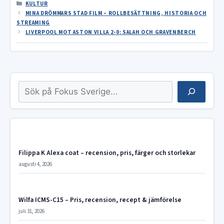
KATEGORIER
KULTUR
MINA DRÖMMARS STAD FILM – ROLLBESÄTTNING, HISTORIA OCH
STREAMING
LIVERPOOL MOT ASTON VILLA 2-0: SALAH OCH GRAVENBERCH
Sök
Filippa K Alexa coat – recension, pris, färger och storlekar
augusti 4, 2026
Wilfa ICMS-C15 – Pris, recension, recept & jämförelse
juli 31, 2026