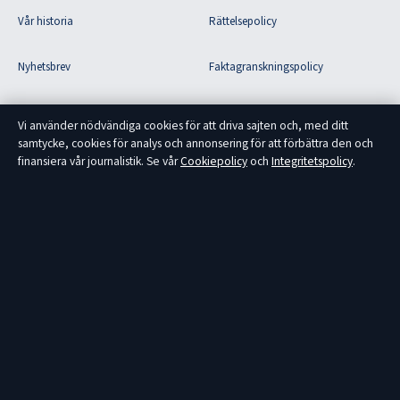
Vår historia
Rättelsepolicy
Nyhetsbrev
Faktagranskningspolicy
Tipsa oss
Ägande & finansiering
Vi använder nödvändiga cookies för att driva sajten och, med ditt
samtycke, cookies för analys och annonsering för att förbättra den och
RSS-flöde
Integritetspolicy
finansiera vår journalistik. Se vår
Cookiepolicy
och
Integritetspolicy
.
Om Fokus Sverige i korthet
Fokus Sverige är en oberoende svensk nyhetssajt med fokus på politik,
ekonomi, teknik och samhälle. Varje artikel har en byline, granskas av en
redaktör och faktagranskas innan publicering.
Innehållet är endast avsett för allmän information och ska inte betraktas som
medicinsk, finansiell eller juridisk rådgivning. Allmänna förfrågningar:
info@fokussverige.se
.