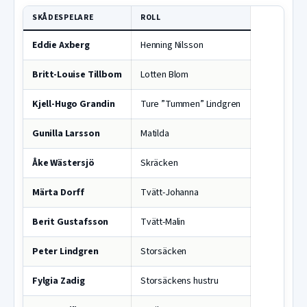
SKÅDESPELARE
ROLL
Eddie Axberg
Henning Nilsson
Britt-Louise Tillbom
Lotten Blom
Kjell-Hugo Grandin
Ture ”Tummen” Lindgren
Gunilla Larsson
Matilda
Åke Wästersjö
Skräcken
Märta Dorff
Tvätt-Johanna
Berit Gustafsson
Tvätt-Malin
Peter Lindgren
Storsäcken
Fylgia Zadig
Storsäckens hustru