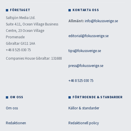
FÖRETAGET
KONTAKTA OSS
Saltsjön Media Ltd.
Allmänt:
info@fokussverige.se
Suite 4.11, Ocean Village Business
Centre, 23 Ocean Village
editorial@fokussverige.se
Promenade
Gibraltar GX11 1AA
+46 8 525 030 75
tips@fokussverige.se
Companies House Gibraltar: 131688
press@fokussverige.se
+46 8 525 030 75
OM OSS
FÖRTROENDE & STANDARDER
Om oss
Källor & standarder
Redaktionen
Redaktionell policy