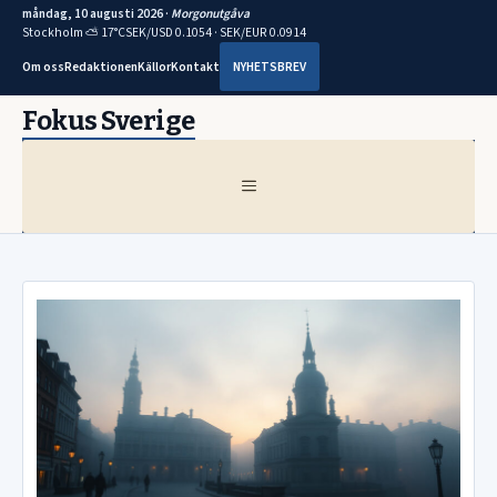
måndag, 10 augusti 2026 ·
Morgonutgåva
Stockholm ⛅ 17°C
SEK/USD 0.1054 · SEK/EUR 0.0914
Om oss
Redaktionen
Källor
Kontakt
NYHETSBREV
Hoppa
Fokus Sverige
till
innehåll
MENY