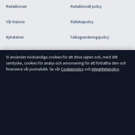
Redaktionen
Redaktionell policy
Vår historia
Rättelsepolicy
Nyhetsbrev
Faktagranskningspolicy
Tipsa oss
Ägande & finansiering
Vi använder nödvändiga cookies för att driva sajten och, med ditt
samtycke, cookies för analys och annonsering för att förbättra den och
RSS-flöde
Integritetspolicy
finansiera vår journalistik. Se vår
Cookiepolicy
och
Integritetspolicy
.
Om Fokus Sverige i korthet
Fokus Sverige är en oberoende svensk nyhetssajt med fokus på politik,
ekonomi, teknik och samhälle. Varje artikel har en byline, granskas av en
redaktör och faktagranskas innan publicering.
Innehållet är endast avsett för allmän information och ska inte betraktas som