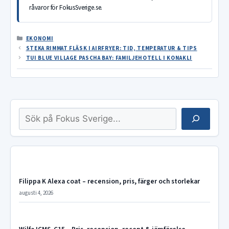
råvaror för FokusSverige.se.
KATEGORIER
EKONOMI
STEKA RIMMAT FLÄSK I AIRFRYER: TID, TEMPERATUR & TIPS
TUI BLUE VILLAGE PASCHA BAY: FAMILJEHOTELL I KONAKLI
Sök
Filippa K Alexa coat – recension, pris, färger och storlekar
augusti 4, 2026