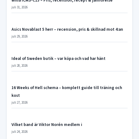
Wilfa ICMS-C15 – Pris, recension, recept & jämförelse
juli 31, 2026
Asics Novablast 5 herr – recension, pris & skillnad mot 4:an
juli 29, 2026
Ideal of Sweden butik – var köpa och vad har hänt
juli 28, 2026
16 Weeks of Hell schema – komplett guide till träning och
kost
juli 27, 2026
Vilket band är Viktor Norén medlem i
juli 24, 2026