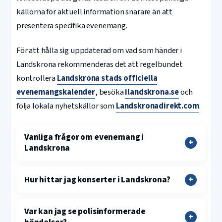
källorna för aktuell information snarare än att
presentera specifika evenemang.
För att hålla sig uppdaterad om vad som händer i
Landskrona rekommenderas det att regelbundet
kontrollera
Landskrona stads officiella
evenemangskalender
, besöka
ilandskrona.se
och
följa lokala nyhetskällor som
Landskronadirekt.com
.
Vanliga frågor om evenemang i
Landskrona
Hur hittar jag konserter i Landskrona?
Var kan jag se polisinformerade