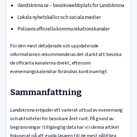
Ilandskrona.se – besökswebbplats för Landskrona
Lokala nyhetskällor och sociala medier
Polisens officiella kommunikationskanaler
För den mest detaljerade och uppdaterade
informationen rekommenderas det starkt att besöka
de officiella kanalerna direkt, eftersom
evenemangskalendrar förändras kontinuerligt.
Sammanfattning
Landskrona erbjuder ett varierat utbud av evenemang
och aktiviteter för besökare året runt. På grund av
begränsningar i tillgänglig data har vi i denna artikel
fokuserat på att guida läsaren till de mest pålitliga