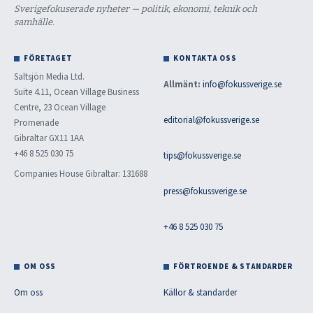
Sverigefokuserade nyheter — politik, ekonomi, teknik och
samhälle.
FÖRETAGET
KONTAKTA OSS
Saltsjön Media Ltd.
Allmänt:
info@fokussverige.se
Suite 4.11, Ocean Village Business
Centre, 23 Ocean Village
editorial@fokussverige.se
Promenade
Gibraltar GX11 1AA
+46 8 525 030 75
tips@fokussverige.se
Companies House Gibraltar: 131688
press@fokussverige.se
+46 8 525 030 75
OM OSS
FÖRTROENDE & STANDARDER
Om oss
Källor & standarder