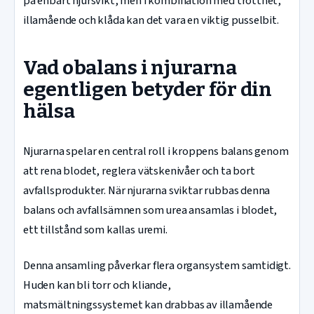
på enbart njursvikt, men i kombination med trötthet,
illamående och klåda kan det vara en viktig pusselbit.
Vad obalans i njurarna
egentligen betyder för din
hälsa
Njurarna spelar en central roll i kroppens balans genom
att rena blodet, reglera vätskenivåer och ta bort
avfallsprodukter. När njurarna sviktar rubbas denna
balans och avfallsämnen som urea ansamlas i blodet,
ett tillstånd som kallas uremi.
Denna ansamling påverkar flera organsystem samtidigt.
Huden kan bli torr och kliande,
matsmältningssystemet kan drabbas av illamående