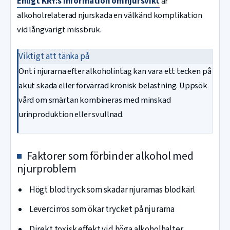
Enligt KRY:s information om njursvikt
är
alkoholrelaterad njurskada en välkänd komplikation
vid långvarigt missbruk.
Viktigt att tänka på
Ont i njurarna efter alkoholintag kan vara ett tecken på
akut skada eller förvärrad kronisk belastning. Uppsök
vård om smärtan kombineras med minskad
urinproduktion eller svullnad.
Faktorer som förbinder alkohol med
njurproblem
Högt blodtryck som skadar njurarnas blodkärl
Levercirros som ökar trycket på njurarna
Direkt toxisk effekt vid höga alkoholhalter