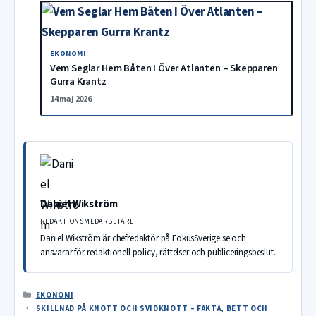
EKONOMI
Vem Seglar Hem Båten I Över Atlanten – Skepparen
Gurra Krantz
14 maj 2026
Daniel Wikström
REDAKTIONSMEDARBETARE
Daniel Wikström är chefredaktör på FokusSverige.se och
ansvarar för redaktionell policy, rättelser och publiceringsbeslut.
KATEGORIER
EKONOMI
SKILLNAD PÅ KNOTT OCH SVIDKNOTT – FAKTA, BETT OCH