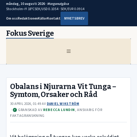
måndag, 10 augusti 2026 ·
Morgonutgåva
Stockholm ⛅ 18°C
SEK/USD 0.1054 · SEK/EUR 0.0914
Om oss
Redaktionen
Källor
Kontakt
NYHETSBREV
Hoppa
Fokus Sverige
till
innehåll
MENY
Obalans i Njurarna Vit Tunga –
Symtom, Orsaker och Råd
30 APRIL 2026, 01:49
AV
DANIEL WIKSTRÖM
·
GRANSKAD AV
REBECCA LUNDIN
, ANSVARIG FÖR
✓
FAKTAGRANSKNING