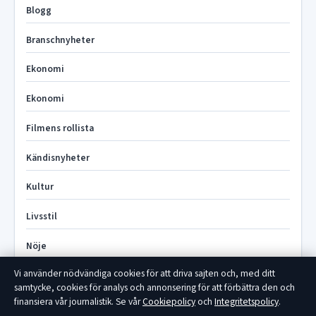
Blogg
Branschnyheter
Ekonomi
Ekonomi
Filmens rollista
Kändisnyheter
Kultur
Livsstil
Nöje
Vi använder nödvändiga cookies för att driva sajten och, med ditt
Nyheter
samtycke, cookies för analys och annonsering för att förbättra den och
finansiera vår journalistik. Se vår
Cookiepolicy
och
Integritetspolicy
.
Politik