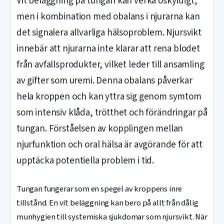
Vit beläggning på tungan kan verka oskyldigt,
men i kombination med obalans i njurarna kan
det signalera allvarliga hälsoproblem. Njursvikt
innebär att njurarna inte klarar att rena blodet
från avfallsprodukter, vilket leder till ansamling
av gifter som uremi. Denna obalans påverkar
hela kroppen och kan yttra sig genom symtom
som intensiv klåda, trötthet och förändringar på
tungan. Förståelsen av kopplingen mellan
njurfunktion och oral hälsa är avgörande för att
upptäcka potentiella problem i tid.
Tungan fungerar som en spegel av kroppens inre
tillstånd. En vit beläggning kan bero på allt från dålig
munhygien till systemiska sjukdomar som njursvikt. När