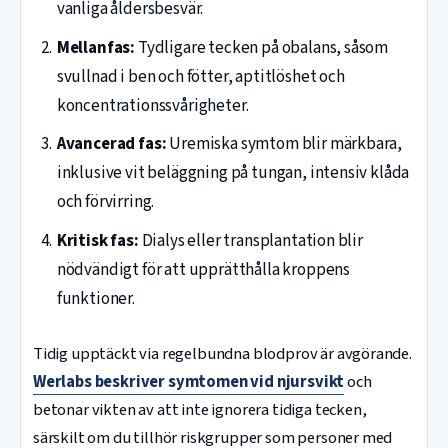
vanliga åldersbesvär.
Mellanfas:
Tydligare tecken på obalans, såsom
svullnad i ben och fötter, aptitlöshet och
koncentrationssvårigheter.
Avancerad fas:
Uremiska symtom blir märkbara,
inklusive vit beläggning på tungan, intensiv klåda
och förvirring.
Kritisk fas:
Dialys eller transplantation blir
nödvändigt för att upprätthålla kroppens
funktioner.
Tidig upptäckt via regelbundna blodprov är avgörande.
Werlabs beskriver symtomen vid njursvikt
och
betonar vikten av att inte ignorera tidiga tecken,
särskilt om du tillhör riskgrupper som personer med