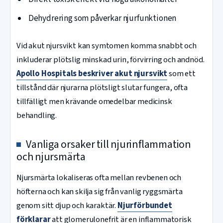
Dehydrering som påverkar njurfunktionen
Vid akut njursvikt kan symtomen komma snabbt och
inkluderar plötslig minskad urin, förvirring och andnöd.
Apollo Hospitals beskriver akut njursvikt
som ett
tillstånd där njurarna plötsligt slutar fungera, ofta
tillfälligt men krävande omedelbar medicinsk
behandling.
Vanliga orsaker till njurinflammation
och njursmärta
Njursmärta lokaliseras ofta mellan revbenen och
höfterna och kan skilja sig från vanlig ryggsmärta
genom sitt djup och karaktär.
Njurförbundet
förklarar
att glomerulonefrit är en inflammatorisk