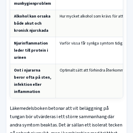
munhygienproblem
Alkohol kan orsaka
Hur mycket alkohol som krävs för att utlö
både akut och
kronisk njurskada
Njurinflammation
Varför vissa får synliga symtom tidigare ä
leder till protein i
urinen
Ont i njurarna
Optimalt sätt att förhindra återkommande
beror ofta på sten,
infektion eller
inflammation
Läkemedelsboken betonar att vit beläggning på
tungan bör utvärderas i ett större sammanhang där
andra symtom beaktas. Det är sällan ett isolerat tecken