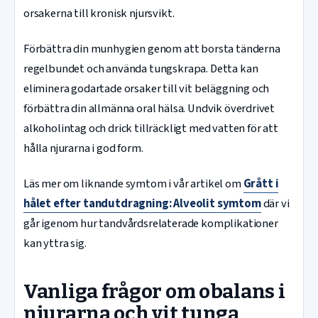
orsakerna till kronisk njursvikt.
Förbättra din munhygien genom att borsta tänderna
regelbundet och använda tungskrapa. Detta kan
eliminera godartade orsaker till vit beläggning och
förbättra din allmänna oral hälsa. Undvik överdrivet
alkoholintag och drick tillräckligt med vatten för att
hålla njurarna i god form.
Läs mer om liknande symtom i vår artikel om
Grått i
hålet efter tandutdragning: Alveolit symtom
där vi
går igenom hur tandvårdsrelaterade komplikationer
kan yttra sig.
Vanliga frågor om obalans i
njurarna och vit tunga