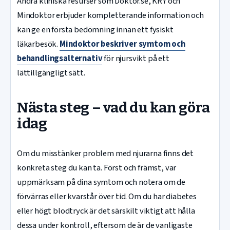
Andra kliniska resurser som Doktor.se, KRY och
Mindoktor erbjuder kompletterande information och
kan ge en första bedömning innan ett fysiskt
läkarbesök.
Mindoktor beskriver symtom och
behandlingsalternativ
för njursvikt på ett
lättillgängligt sätt.
Nästa steg – vad du kan göra
idag
Om du misstänker problem med njurarna finns det
konkreta steg du kan ta. Först och främst, var
uppmärksam på dina symtom och notera om de
förvärras eller kvarstår över tid. Om du har diabetes
eller högt blodtryck är det särskilt viktigt att hålla
dessa under kontroll, eftersom de är de vanligaste