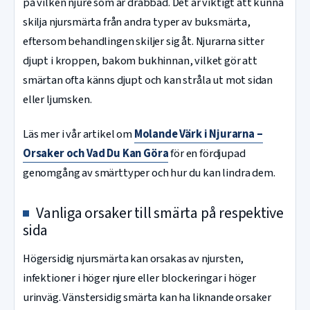
på vilken njure som är drabbad. Det är viktigt att kunna
skilja njursmärta från andra typer av buksmärta,
eftersom behandlingen skiljer sig åt. Njurarna sitter
djupt i kroppen, bakom bukhinnan, vilket gör att
smärtan ofta känns djupt och kan stråla ut mot sidan
eller ljumsken.
Läs mer i vår artikel om
Molande Värk i Njurarna –
Orsaker och Vad Du Kan Göra
för en fördjupad
genomgång av smärttyper och hur du kan lindra dem.
Vanliga orsaker till smärta på respektive
sida
Högersidig njursmärta kan orsakas av njursten,
infektioner i höger njure eller blockeringar i höger
urinväg. Vänstersidig smärta kan ha liknande orsaker