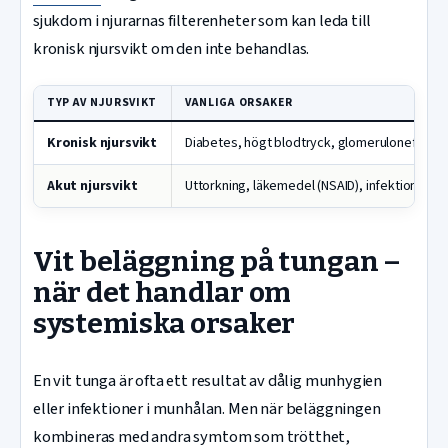
sjukdom i njurarnas filterenheter som kan leda till
kronisk njursvikt om den inte behandlas.
TYP AV NJURSVIKT
VANLIGA ORSAKER
Kronisk njursvikt
Diabetes, högt blodtryck, glomerulonefrit, p
Akut njursvikt
Uttorkning, läkemedel (NSAID), infektioner, bl
Vit beläggning på tungan –
när det handlar om
systemiska orsaker
En vit tunga är ofta ett resultat av dålig munhygien
eller infektioner i munhålan. Men när beläggningen
kombineras med andra symtom som trötthet,