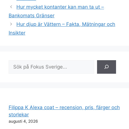
Hur mycket kontanter kan man ta ut –
Bankomats Gränser
Hur djup är Vättern – Fakta, Mätningar och
Insikter
Sök
Filippa K Alexa coat – recension, pris, färger och
storlekar
augusti 4, 2026