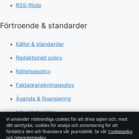
RSS-flöde
Förtroende & standarder
Källor & standarder
Redaktionell policy
Rättelsepolicy
Faktagranskningspolicy
Ägande & finansiering
Integritetspolicy
Vi använder nödvändiga cookies för att driva sajten och, med
ditt samtycke, cookies för analys och annonsering för att
Om Fokus Sverige i korthet
förbättra den och finansiera vår journalistik. Se vår
Cookiepolicy
och
Integritetspolicy
.