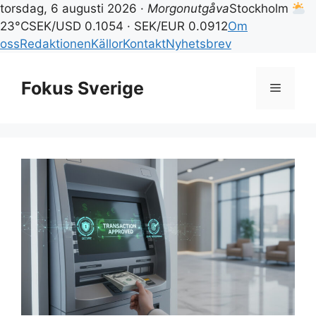
torsdag, 6 augusti 2026 ·
Morgonutgåva
Stockholm
23°C
SEK/USD 0.1054 · SEK/EUR 0.0912
Om
oss
Redaktionen
Källor
Kontakt
Nyhetsbrev
Hoppa
till
Fokus Sverige
Meny
innehåll