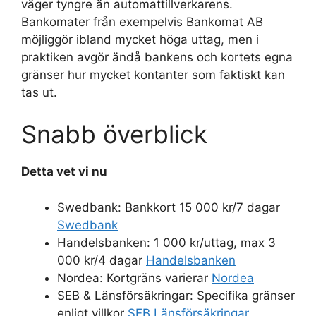
väger tyngre än automattillverkarens.
Bankomater från exempelvis Bankomat AB
möjliggör ibland mycket höga uttag, men i
praktiken avgör ändå bankens och kortets egna
gränser hur mycket kontanter som faktiskt kan
tas ut.
Snabb överblick
Detta vet vi nu
Swedbank: Bankkort 15 000 kr/7 dagar
Swedbank
Handelsbanken: 1 000 kr/uttag, max 3
000 kr/4 dagar
Handelsbanken
Nordea: Kortgräns varierar
Nordea
SEB & Länsförsäkringar: Specifika gränser
enligt villkor
SEB
Länsförsäkringar