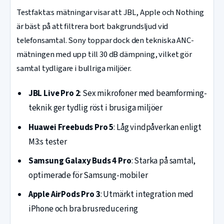
Testfakta:s mätningar visar att JBL, Apple och Nothing
är bäst på att filtrera bort bakgrundsljud vid
telefonsamtal. Sony toppar dock den tekniska ANC-
mätningen med upp till 30 dB dämpning, vilket gör
samtal tydligare i bullriga miljöer.
JBL Live Pro 2
: Sex mikrofoner med beamforming-
teknik ger tydlig röst i brusiga miljöer
Huawei Freebuds Pro 5
: Låg vindpåverkan enligt
M3:s tester
Samsung Galaxy Buds 4 Pro
: Starka på samtal,
optimerade för Samsung-mobiler
Apple AirPods Pro 3
: Utmärkt integration med
iPhone och bra brusreducering