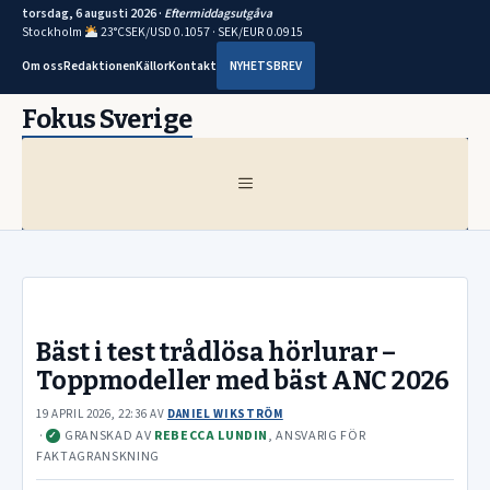
torsdag, 6 augusti 2026 ·
Eftermiddagsutgåva
Stockholm
23°C
SEK/USD 0.1057 · SEK/EUR 0.0915
Om oss
Redaktionen
Källor
Kontakt
NYHETSBREV
Hoppa
Fokus Sverige
till
innehåll
MENY
Bäst i test trådlösa hörlurar –
Toppmodeller med bäst ANC 2026
19 APRIL 2026, 22:36
AV
DANIEL WIKSTRÖM
·
GRANSKAD AV
REBECCA LUNDIN
, ANSVARIG FÖR
✓
FAKTAGRANSKNING