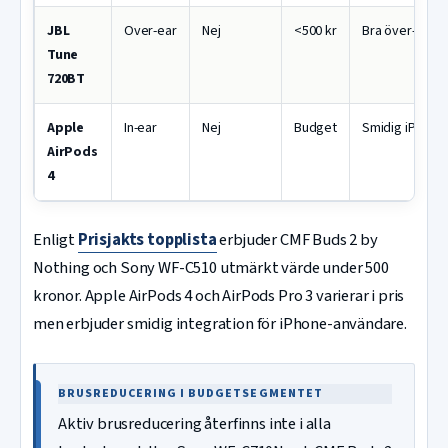
JBL
Over-ear
Nej
<500 kr
Bra över-örat v
Tune
720BT
Apple
In-ear
Nej
Budget
Smidig iPhone-
AirPods
4
Enligt
Prisjakts topplista
erbjuder CMF Buds 2 by
Nothing och Sony WF-C510 utmärkt värde under 500
kronor. Apple AirPods 4 och AirPods Pro 3 varierar i pris
men erbjuder smidig integration för iPhone-användare.
BRUSREDUCERING I BUDGETSEGMENTET
Aktiv brusreducering återfinns inte i alla