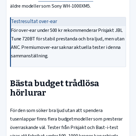
äldre modeller som Sony WH-1000XM5.
Testresultat over-ear
För over-ear under 500 kr rekommenderar Prisjakt JBL
Tune 720BT för stabil prestanda och bra ljud, men utan
ANC. Premiumover-ear saknar aktuella tester i denna
sammanställning.
Bästa budget trådlösa
hörlurar
För den som söker bra ljud utan att spendera
tusenlappar finns flera budgetmodeller som presterar
överraskande väl. Tester från Prisjakt och Bast-i-test
visar att fabrikat under 500–1000 kronor kan erbjuda