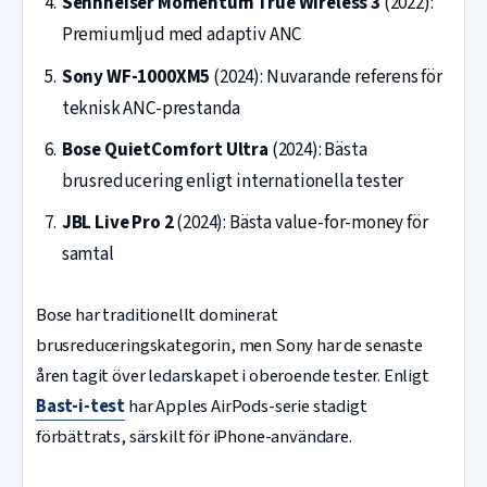
Sennheiser Momentum True Wireless 3
(2022):
Premiumljud med adaptiv ANC
Sony WF-1000XM5
(2024): Nuvarande referens för
teknisk ANC-prestanda
Bose QuietComfort Ultra
(2024): Bästa
brusreducering enligt internationella tester
JBL Live Pro 2
(2024): Bästa value-for-money för
samtal
Bose har traditionellt dominerat
brusreduceringskategorin, men Sony har de senaste
åren tagit över ledarskapet i oberoende tester. Enligt
Bast-i-test
har Apples AirPods-serie stadigt
förbättrats, särskilt för iPhone-användare.