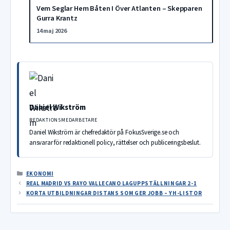
Vem Seglar Hem Båten I Över Atlanten – Skepparen
Gurra Krantz
14 maj 2026
Daniel Wikström
REDAKTIONSMEDARBETARE
Daniel Wikström är chefredaktör på FokusSverige.se och
ansvarar för redaktionell policy, rättelser och publiceringsbeslut.
KATEGORIER
EKONOMI
REAL MADRID VS RAYO VALLECANO LAGUPPSTÄLLNINGAR 2-1
KORTA UTBILDNINGAR DISTANS SOM GER JOBB – YH-LISTOR