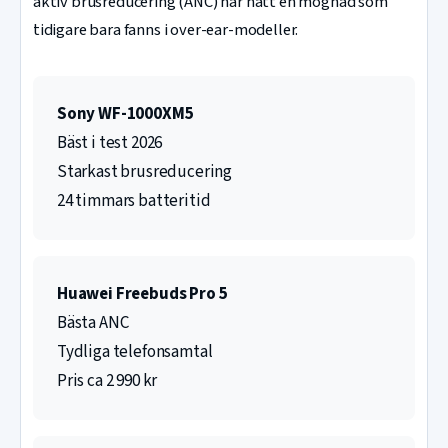
aktiv brusreducering (ANC) har nått en mognad som
tidigare bara fanns i over-ear-modeller.
Sony WF-1000XM5
Bäst i test 2026
Starkast brusreducering
24 timmars batteritid
Huawei Freebuds Pro 5
Bästa ANC
Tydliga telefonsamtal
Pris ca 2 990 kr