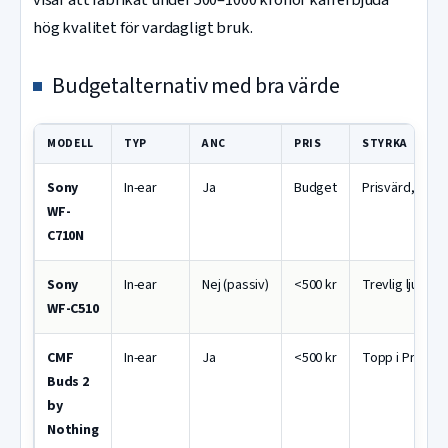
hög kvalitet för vardagligt bruk.
Budgetalternativ med bra värde
MODELL
TYP
ANC
PRIS
STYRKA
Sony
In-ear
Ja
Budget
Prisvärd, lång 
WF-
C710N
Sony
In-ear
Nej (passiv)
<500 kr
Trevlig ljudbild
WF-C510
CMF
In-ear
Ja
<500 kr
Topp i Prisjakt-
Buds 2
by
Nothing