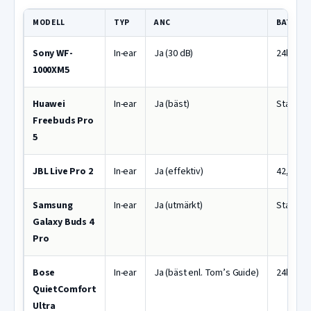
MODELL
TYP
ANC
BATTER
Sony WF-
In-ear
Ja (30 dB)
24h total
1000XM5
Huawei
In-ear
Ja (bäst)
Standar
Freebuds Pro
5
JBL Live Pro 2
In-ear
Ja (effektiv)
42,5h tot
Samsung
In-ear
Ja (utmärkt)
Standar
Galaxy Buds 4
Pro
Bose
In-ear
Ja (bäst enl. Tom’s Guide)
24h
QuietComfort
Ultra