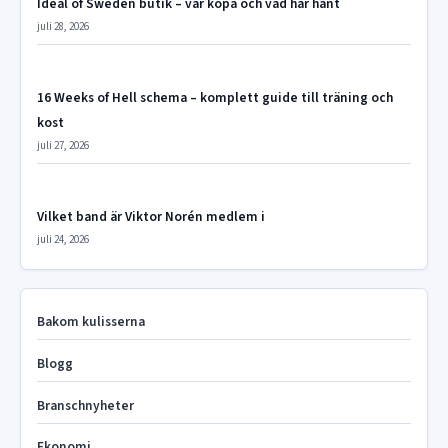
Ideal of Sweden butik – var köpa och vad har hänt
juli 28, 2026
16 Weeks of Hell schema – komplett guide till träning och
kost
juli 27, 2026
Vilket band är Viktor Norén medlem i
juli 24, 2026
Bakom kulisserna
Blogg
Branschnyheter
Ekonomi