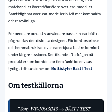
QuietComfort Ultra erbjuder brusreducering som
matchar eller överträffar äldre over-ear-modeller.
Samtidigt har over-ear-modeller blivit mer kompakta
och resevänliga.
För pendlare och aktiv användare passar in-ear bättre
på grund av den diskreta designen. För kontorsarbete
och hemmabruk kan over-ear erbjuda bättre komfort
under längre sessioner. Den ökande efterfrågan på
produkter som kombinerar flera funktioner visas
tydligt i diskussioner om
Multistyler Bäst I Test
.
Om testkällorna
”Sony WF-1000XM5 → BÄST I TEST