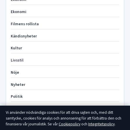
Ekonomi
Filmens rollista
Kändisnyheter
Kultur
Livsstil
Nöje
Nyheter
Politik
Sport
Vi använder nödvändiga cookies för att driva sajten och, med ditt
samtycke, cookies för analys och annonsering för att förbättra den och
Teknik
finansiera vår journalistik. Se vår
Cookiepolicy
och
Integritetspolicy
.