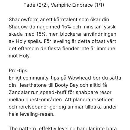
Fade (2/2), Vampiric Embrace (1/1)
Shadowform är ett kärntalent som ökar din
Shadow damage med 15% och minskar fysisk
skada med 15%, men blockerar användningen
av Holy spells. För leveling är detta oftast värt
det eftersom de flesta fiender inte är immune
mot Holy.
Pro-tips
Enligt community-tips på Wowhead bör du sätta
din Hearthstone till Booty Bay och alltid få
Zandalar run speed-buff för snabbare resor
mellan quest-områden. Att planera resetider
och rörelsebanor ger dig timmar tillbaka under
hela leveling-resan.
The pattern: effektiv leveling handlar inte bara