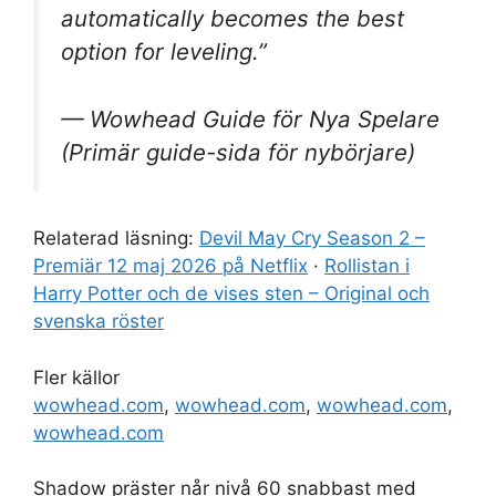
automatically becomes the best
option for leveling.”
— Wowhead Guide för Nya Spelare
(Primär guide-sida för nybörjare)
Relaterad läsning:
Devil May Cry Season 2 –
Premiär 12 maj 2026 på Netflix
·
Rollistan i
Harry Potter och de vises sten – Original och
svenska röster
Fler källor
wowhead.com
,
wowhead.com
,
wowhead.com
,
wowhead.com
Shadow präster når nivå 60 snabbast med