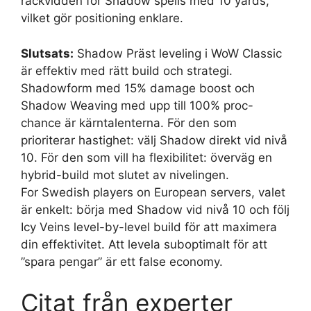
räckvidden för Shadow spells med 10 yards,
vilket gör positioning enklare.
Slutsats:
Shadow Präst leveling i WoW Classic
är effektiv med rätt build och strategi.
Shadowform med 15% damage boost och
Shadow Weaving med upp till 100% proc-
chance är kärntalenterna. För den som
prioriterar hastighet: välj Shadow direkt vid nivå
10. För den som vill ha flexibilitet: överväg en
hybrid-build mot slutet av nivelingen.
For Swedish players on European servers, valet
är enkelt: börja med Shadow vid nivå 10 och följ
Icy Veins level-by-level build för att maximera
din effektivitet. Att levela suboptimalt för att
”spara pengar” är ett false economy.
Citat från experter