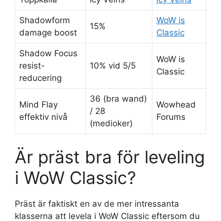
Shadowform
WoW is
15%
damage boost
Classic
Shadow Focus
WoW is
resist-
10% vid 5/5
Classic
reducering
36 (bra wand)
Mind Flay
Wowhead
/ 28
effektiv nivå
Forums
(medioker)
Är präst bra för leveling
i WoW Classic?
Präst är faktiskt en av de mer intressanta
klasserna att levela i WoW Classic eftersom du