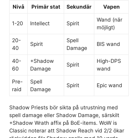
Nivå
Primär stat
Sekundär
Vapen
Wand (när
1-20
Intellect
Spirit
möjligt)
20-
Spell
Spirit
BIS wand
40
Damage
40-
+Shadow
High-DPS
Spirit
60
Damage
wand
Pre-
Spell
Spirit
Epic wand
raid
Damage
Shadow Priests bör sikta på utrustning med
spell damage eller Shadow Damage, särskilt
+Shadow Wrath affix på BoE-items. WoW is
Classic noterar att Shadow Reach vid 2/2 ökar