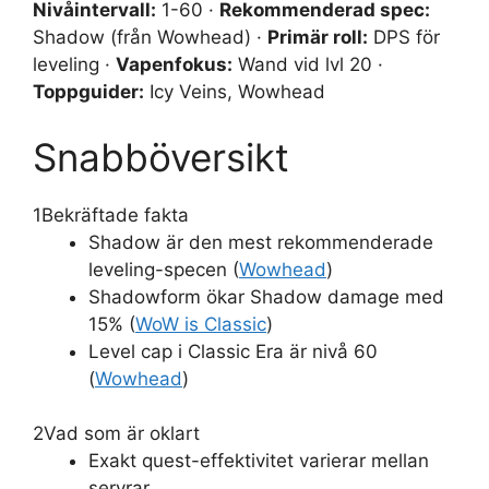
Nivåintervall:
1-60 ·
Rekommenderad spec:
Shadow (från Wowhead) ·
Primär roll:
DPS för
leveling ·
Vapenfokus:
Wand vid lvl 20 ·
Toppguider:
Icy Veins, Wowhead
Snabböversikt
1
Bekräftade fakta
Shadow är den mest rekommenderade
leveling-specen (
Wowhead
)
Shadowform ökar Shadow damage med
15% (
WoW is Classic
)
Level cap i Classic Era är nivå 60
(
Wowhead
)
2
Vad som är oklart
Exakt quest-effektivitet varierar mellan
servrar