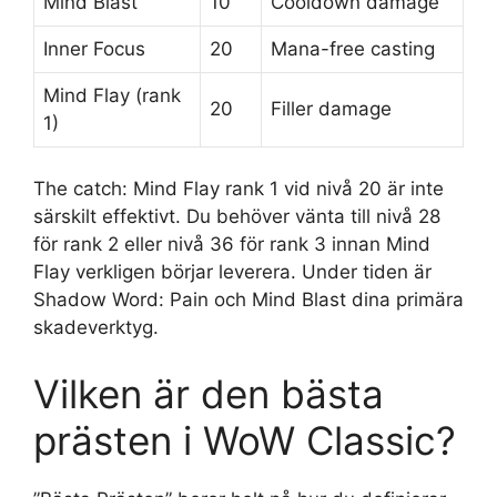
Mind Blast
10
Cooldown damage
Inner Focus
20
Mana-free casting
Mind Flay (rank
20
Filler damage
1)
The catch: Mind Flay rank 1 vid nivå 20 är inte
särskilt effektivt. Du behöver vänta till nivå 28
för rank 2 eller nivå 36 för rank 3 innan Mind
Flay verkligen börjar leverera. Under tiden är
Shadow Word: Pain och Mind Blast dina primära
skadeverktyg.
Vilken är den bästa
prästen i WoW Classic?