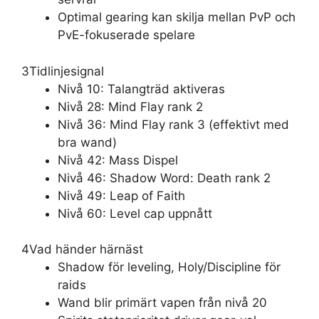
Optimal gearing kan skilja mellan PvP och
PvE-fokuserade spelare
3
Tidlinjesignal
Nivå 10: Talangträd aktiveras
Nivå 28: Mind Flay rank 2
Nivå 36: Mind Flay rank 3 (effektivt med
bra wand)
Nivå 42: Mass Dispel
Nivå 46: Shadow Word: Death rank 2
Nivå 49: Leap of Faith
Nivå 60: Level cap uppnått
4
Vad händer härnäst
Shadow för leveling, Holy/Discipline för
raids
Wand blir primärt vapen från nivå 20