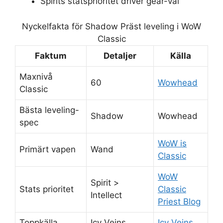
Spirits statsprioritet driver gear-val
Nyckelfakta för Shadow Präst leveling i WoW
Classic
Faktum
Detaljer
Källa
Maxnivå
60
Wowhead
Classic
Bästa leveling-
Shadow
Wowhead
spec
WoW is
Primärt vapen
Wand
Classic
WoW
Spirit >
Stats prioritet
Classic
Intellect
Priest Blog
Toppkälla
Icy Veins
Icy Veins