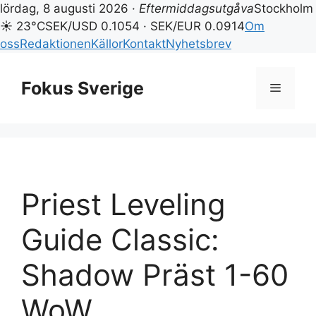
lördag, 8 augusti 2026 ·
Eftermiddagsutgåva
Stockholm
☀ 23°C
SEK/USD 0.1054 · SEK/EUR 0.0914
Om
oss
Redaktionen
Källor
Kontakt
Nyhetsbrev
Hoppa
till
Fokus Sverige
Meny
innehåll
Priest Leveling
Guide Classic:
Shadow Präst 1-60
WoW