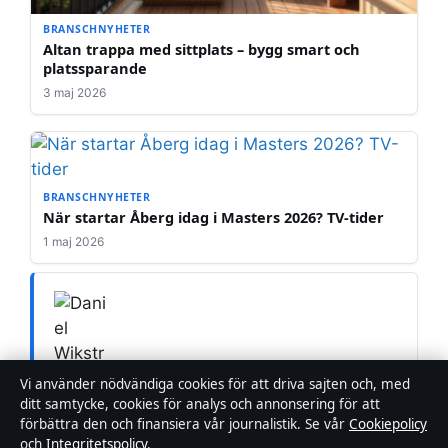
BRANSCHNYHETER
Altan trappa med sittplats – bygg smart och
platssparande
3 maj 2026
BRANSCHNYHETER
När startar Åberg idag i Masters 2026? TV-tider
1 maj 2026
Vi använder nödvändiga cookies för att driva sajten och, med
Daniel Wikström
ditt samtycke, cookies för analys och annonsering för att
förbättra den och finansiera vår journalistik. Se vår
Cookiepolicy
REDAKTIONSMEDARBETARE
och
Integritetspolicy
.
Daniel Wikström är chefredaktör på FokusSverige.se