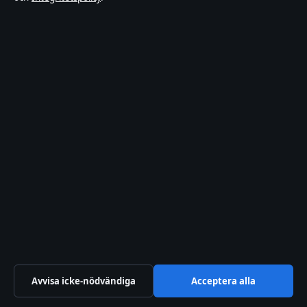
Filmens rollista
Kändisnyheter
Kultur
Livsstil
Nöje
Nyheter
Politik
Sport
Teknik
TV-rollista
Världen
Avvisa icke-nödvändiga
Acceptera alla