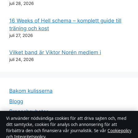
juli 28, 2026
16 Weeks of Hell schema – komplett guide till
träning och kost
juli 27, 2026
Vilket band är Viktor Norén medlem i
juli 24, 2026
Bakom kulisserna
Blogg
Branschnyheter
Vi använder nödvändiga cookies för att driva sajten och, med
Ekonomi
ditt samtycke, cookies för analys och annonsering för att
förbättra den och finansiera vår journalistik. Se vår
Cookiepolicy
Ekonomi
och
Integritetspolicy
.