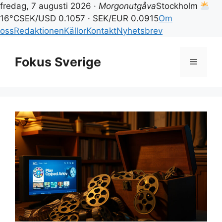
fredag, 7 augusti 2026 ·
Morgonutgåva
Stockholm
16°C
SEK/USD 0.1057 · SEK/EUR 0.0915
Om
oss
Redaktionen
Källor
Kontakt
Nyhetsbrev
Hoppa
till
Fokus Sverige
Meny
innehåll