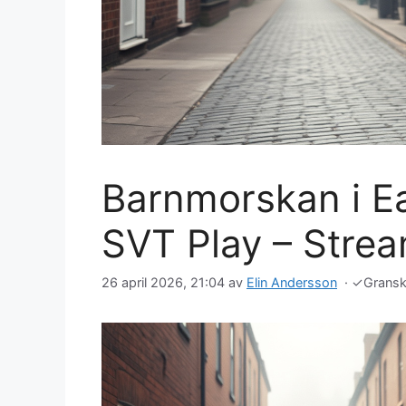
Barnmorskan i E
SVT Play – Stre
26 april 2026, 21:04
av
Elin Andersson
·
✓
Grans