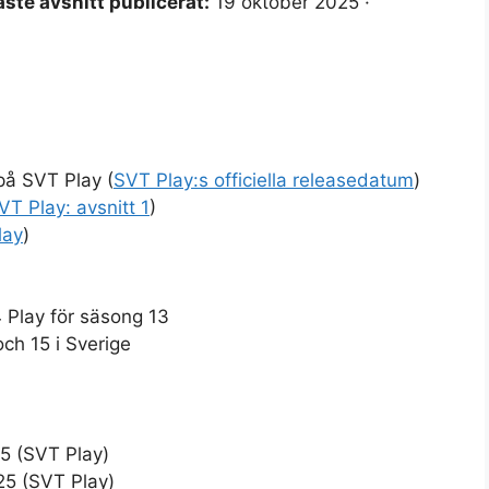
ste avsnitt publicerat:
19 oktober 2025 ·
på SVT Play (
SVT Play:s officiella releasedatum
)
VT Play: avsnitt 1
)
lay
)
4 Play för säsong 13
ch 15 i Sverige
25 (SVT Play)
25 (SVT Play)