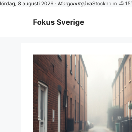
lördag, 8 augusti 2026 ·
Morgonutgåva
Stockholm ⛅ 15
Hoppa
till
Fokus Sverige
innehåll