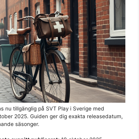
 nu tillgänglig på SVT Play i Sverige med
 oktober 2025. Guiden ger dig exakta releasedatum,
mande säsonger.