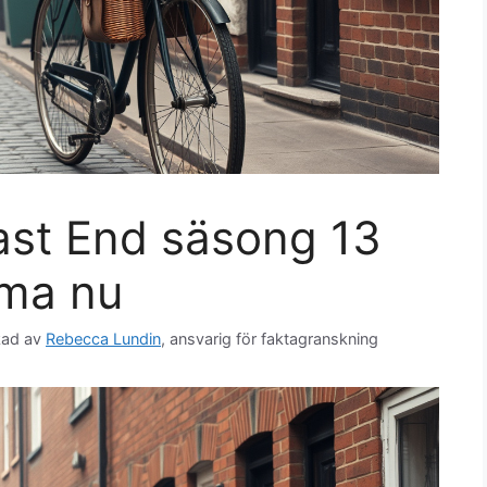
ast End säsong 13
ama nu
kad av
Rebecca Lundin
, ansvarig för faktagranskning