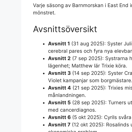
Varje säsong av Barnmorskan i East End in
mönstret.
Avsnittsöversikt
Avsnitt 1
(31 aug 2025): Syster J
cerebral pares och fyra nya elevba
Avsnitt 2
(7 sep 2025): Systrarna
lägenhet; Matthew lär Trixie köra.
Avsnitt 3
(14 sep 2025): Syster Cra
Violet kampanjar som borgmästare
Avsnitt 4
(21 sep 2025): Trixies miss
månlandningen.
Avsnitt 5
(28 sep 2025): Turners utf
med cancerdiagnos.
Avsnitt 6
(5 okt 2025): Cyrils svår
Avsnitt 7
(12 okt 2025): Rosalinds
ekonomiska problem.