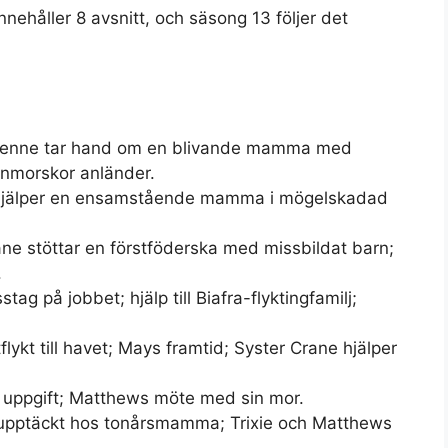
nehåller 8 avsnitt, och säsong 13 följer det
ulienne tar hand om en blivande mamma med
rnmorskor anländer.
 hjälper en ensamstående mamma i mögelskadad
ne stöttar en förstföderska med missbildat barn;
.
tag på jobbet; hjälp till Biafra-flyktingfamilj;
lykt till havet; Mays framtid; Syster Crane hjälper
a uppgift; Matthews möte med sin mor.
 upptäckt hos tonårsmamma; Trixie och Matthews