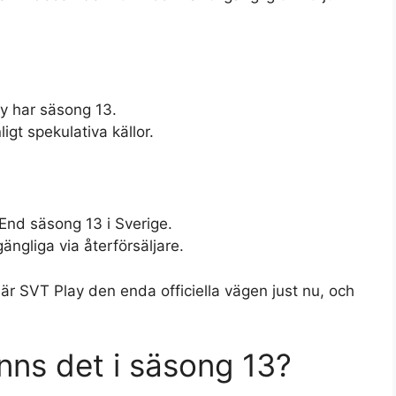
ay har säsong 13.
gt spekulativa källor.
 End säsong 13 i Sverige.
ängliga via återförsäljare.
e är SVT Play den enda officiella vägen just nu, och
nns det i säsong 13?