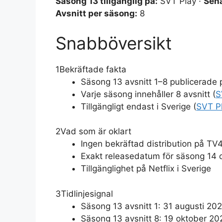
Säsong 13 tillgänglig på:
SVT Play ·
Sena
Avsnitt per säsong:
8
Snabböversikt
1
Bekräftade fakta
Säsong 13 avsnitt 1–8 publicerade 
Varje säsong innehåller 8 avsnitt (
S
Tillgängligt endast i Sverige (
SVT P
2
Vad som är oklart
Ingen bekräftad distribution på TV
Exakt releasedatum för säsong 14 o
Tillgänglighet på Netflix i Sverige
3
Tidlinjesignal
Säsong 13 avsnitt 1: 31 augusti 20
Säsong 13 avsnitt 8: 19 oktober 20