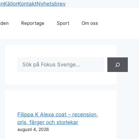
en
Källor
Kontakt
Nyhetsbrev
lden
Reportage
Sport
Om oss
Sök
Filippa K Alexa coat – recension,
pris, färger och storlekar
augusti 4, 2026