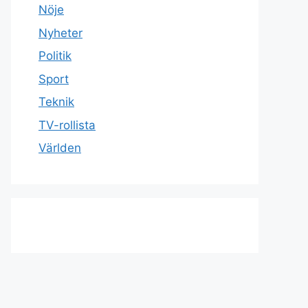
Nöje
Nyheter
Politik
Sport
Teknik
TV-rollista
Världen