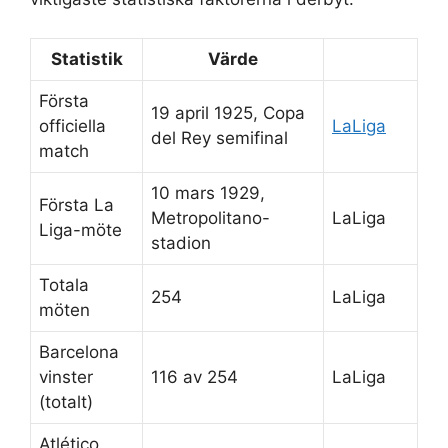
Statistik
Värde
Första
19 april 1925, Copa
officiella
LaLiga
del Rey semifinal
match
10 mars 1929,
Första La
Metropolitano-
LaLiga
Liga-möte
stadion
Totala
254
LaLiga
möten
Barcelona
vinster
116 av 254
LaLiga
(totalt)
Atlético