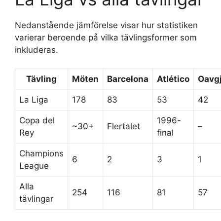
Nedanstående jämförelse visar hur statistiken
varierar beroende på vilka tävlingsformer som
inkluderas.
Tävling
Möten
Barcelona
Atlético
Oavgj
La Liga
178
83
53
42
Copa del
1996-
~30+
Flertalet
–
Rey
final
Champions
6
2
3
1
League
Alla
254
116
81
57
tävlingar