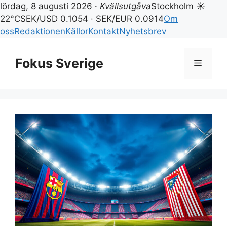
lördag, 8 augusti 2026 ·
Kvällsutgåva
Stockholm ☀
22°C
SEK/USD 0.1054 · SEK/EUR 0.0914
Om
oss
Redaktionen
Källor
Kontakt
Nyhetsbrev
Hoppa
till
Fokus Sverige
Meny
innehåll