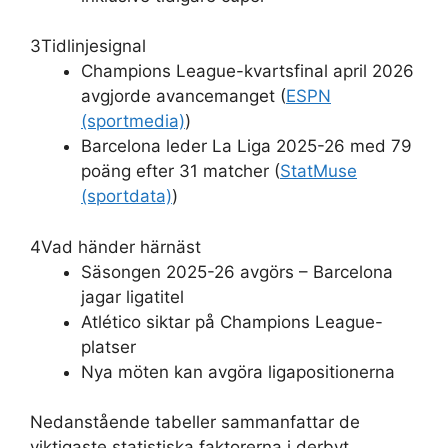
3
Tidlinjesignal
Champions League-kvartsfinal april 2026
avgjorde avancemanget (
ESPN
(sportmedia)
)
Barcelona leder La Liga 2025-26 med 79
poäng efter 31 matcher (
StatMuse
(sportdata)
)
4
Vad händer härnäst
Säsongen 2025-26 avgörs – Barcelona
jagar ligatitel
Atlético siktar på Champions League-
platser
Nya möten kan avgöra ligapositionerna
Nedanstående tabeller sammanfattar de
viktigaste statistiska faktorerna i derbyt.