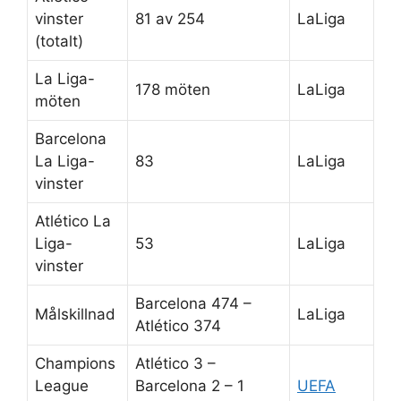
vinster
81 av 254
LaLiga
(totalt)
La Liga-
178 möten
LaLiga
möten
Barcelona
La Liga-
83
LaLiga
vinster
Atlético La
Liga-
53
LaLiga
vinster
Barcelona 474 –
Målskillnad
LaLiga
Atlético 374
Champions
Atlético 3 –
League
Barcelona 2 – 1
UEFA