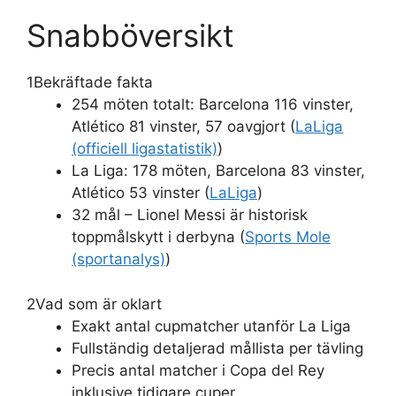
Snabböversikt
1
Bekräftade fakta
254 möten totalt: Barcelona 116 vinster,
Atlético 81 vinster, 57 oavgjort (
LaLiga
(officiell ligastatistik)
)
La Liga: 178 möten, Barcelona 83 vinster,
Atlético 53 vinster (
LaLiga
)
32 mål – Lionel Messi är historisk
toppmålskytt i derbyna (
Sports Mole
(sportanalys)
)
2
Vad som är oklart
Exakt antal cupmatcher utanför La Liga
Fullständig detaljerad mållista per tävling
Precis antal matcher i Copa del Rey
inklusive tidigare cuper