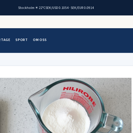
Stockholm ☀ 22°C
SEK/USD 0.1054 · SEK/EUR 0.0914
RTAGE
SPORT
OM OSS