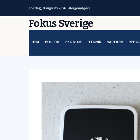
söndag, 9 augusti 2026 ·
Morgonutgåva
Hoppa
Fokus Sverige
till
innehåll
HEM
POLITIK
EKONOMI
TEKNIK
VÄRLDEN
REPO