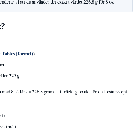
derar vi att du använder det exakta värdet 226,8 g för 8 oz.
z?
dTables (formel)
)
am
227 g
eller
med 8 så får du 226,8 gram – tillräckligt exakt för de flesta recept.
kt)
 viktmått