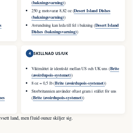
(bakningsvarning)
)
Desert Island Dishes
250 g motsvarar 8,82 oz (
(bakningsvarning)
)
s
Desert Island
Avrundning kan leda till fel i bakning (
Dishes (bakningsvarning)
)
4
SKILLNAD US/UK
Brite
Viktmåttet är identiskt mellan US och UK uns (
(avoirdupois-systemet)
)
Brite (avoirdupois-systemet)
8 oz = 0,5 lb (
)
Storbritannien använder oftast gram i stället för uns
pes
Brite (avoirdupois-systemet)
(
)
sett land, men fluid ounce skiljer sig.