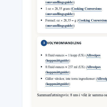
(omvandlingsguide)
)
Cooking Conversions
1 oz = 28,35 gram (
(omvandlingsguide)
)
Cooking Conversion
Formel: oz × 28,35 = g (
(omvandlingsguide)
)
3
VOLYMOMVANDLING
Allrecipes
8 fluid ounces = 1 kopp (US) (
(koppmåttguide)
)
Allrecipes
8 fluid ounces ≈ 237 ml (US) (
(koppmåttguide)
)
Allreci
Gäller vätskor, inte torra ingredienser (
(koppmåttguide)
)
Sammanfattningsvis: 8 uns i vikt är samma oav