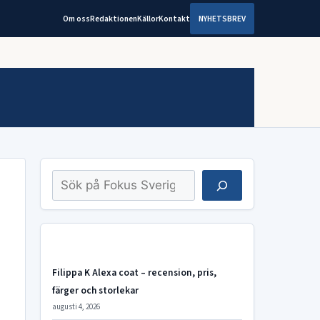
Om oss
Redaktionen
Källor
Kontakt
NYHETSBREV
Sök
Filippa K Alexa coat – recension, pris,
färger och storlekar
augusti 4, 2026