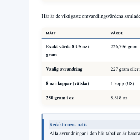
Här är de viktigaste omvandlingsvärdena samlade i
MÅTT
VÄRDE
Exakt värde 8 US oz i
226,796 gram
gram
Vanlig avrundning
227 gram eller
8 oz i koppar (vätska)
1 kopp (US)
250 gram i oz
8,818 oz
Redaktionens notis
Alla avrundningar i den här tabellen är baser