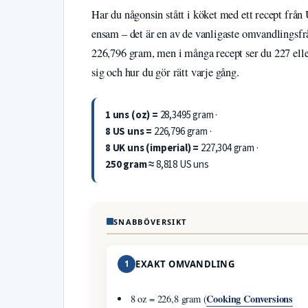
Har du någonsin stått i köket med ett recept frå
ensam – det är en av de vanligaste omvandlingsfr
226,796 gram, men i många recept ser du 227 eller
sig och hur du gör rätt varje gång.
1 uns (oz) =
28,3495 gram ·
8 US uns =
226,796 gram ·
8 UK uns (imperial) =
227,304 gram ·
250 gram ≈
8,818 US uns
SNABBÖVERSIKT
1
EXAKT OMVANDLING
Cooking Conversions
8 oz = 226,8 gram (