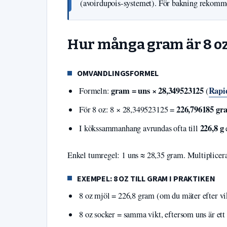
(avoirdupois-systemet). För bakning rekommen
Hur många gram är 8 o
OMVANDLINGSFORMEL
gram = uns × 28,349523125
Rapi
Formeln:
(
226,796185 gr
För 8 oz: 8 × 28,349523125 =
226,8 g
I kökssammanhang avrundas ofta till
Enkel tumregel: 1 uns ≈ 28,35 gram. Multiplicera 
EXEMPEL: 8 OZ TILL GRAM I PRAKTIKEN
8 oz mjöl = 226,8 gram (om du mäter efter vi
8 oz socker = samma vikt, eftersom uns är ett