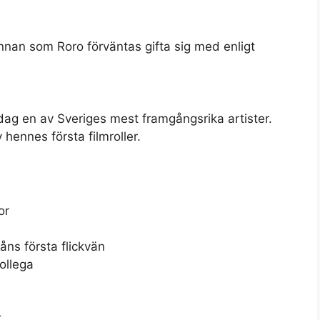
innan som Roro förväntas gifta sig med enligt
dag en av Sveriges mest framgångsrika artister.
 hennes första filmroller.
or
ns första flickvän
ollega
k