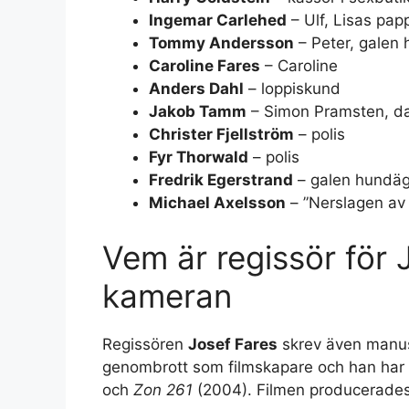
Ingemar Carlehed
– Ulf, Lisas pap
Tommy Andersson
– Peter, galen
Caroline Fares
– Caroline
Anders Dahl
– loppiskund
Jakob Tamm
– Simon Pramsten, d
Christer Fjellström
– polis
Fyr Thorwald
– polis
Fredrik Egerstrand
– galen hundäg
Michael Axelsson
– ”Nerslagen av
Vem är regissör för 
kameran
Regissören
Josef Fares
skrev även manus t
genombrott som filmskapare och han har 
och
Zon 261
(2004). Filmen producerades