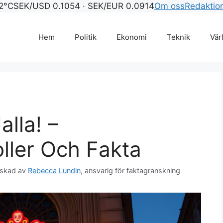
2°C
SEK/USD 0.1054 · SEK/EUR 0.0914
Om oss
Redaktio
Hem
Politik
Ekonomi
Teknik
Vär
alla! –
ller Och Fakta
skad av
Rebecca Lundin
, ansvarig för faktagranskning