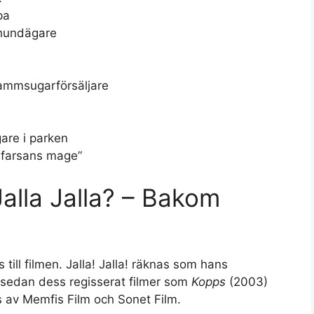
pa
 hundägare
ammsugarförsäljare
are i parken
 farsans mage”
Jalla Jalla? – Bakom
ill filmen. Jalla! Jalla! räknas som hans
sedan dess regisserat filmer som
Kopps
(2003)
 av Memfis Film och Sonet Film.