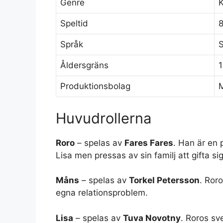
Genre
Speltid
8
Språk
S
Åldersgräns
1
Produktionsbolag
M
Huvudrollerna
Roro
– spelas av
Fares Fares
. Han är en 
Lisa men pressas av sin familj att gifta s
Måns
– spelas av
Torkel Petersson
. Ror
egna relationsproblem.
Lisa
– spelas av
Tuva Novotny
. Roros sv