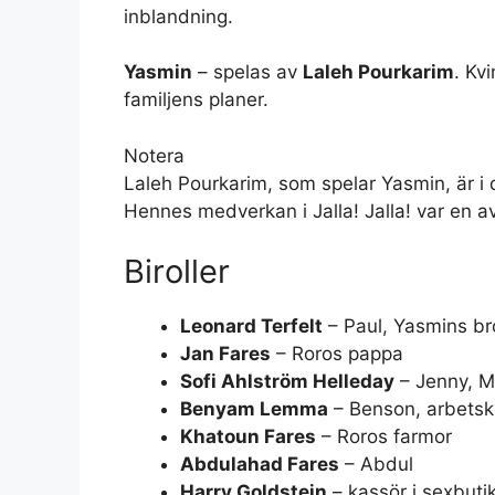
inblandning.
Yasmin
– spelas av
Laleh Pourkarim
. Kv
familjens planer.
Notera
Laleh Pourkarim, som spelar Yasmin, är i 
Hennes medverkan i Jalla! Jalla! var en av
Biroller
Leonard Terfelt
– Paul, Yasmins br
Jan Fares
– Roros pappa
Sofi Ahlström Helleday
– Jenny, Må
Benyam Lemma
– Benson, arbetsk
Khatoun Fares
– Roros farmor
Abdulahad Fares
– Abdul
Harry Goldstein
– kassör i sexbuti