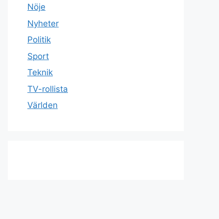
Nöje
Nyheter
Politik
Sport
Teknik
TV-rollista
Världen