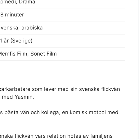
Komedi, Drama
8 minuter
venska, arabiska
1 år (Sverige)
emfis Film, Sonet Film
parkarbetare som lever med sin svenska flickvän
ig med Yasmin.
os bästa vän och kollega, en komisk motpol med
enska flickvän vars relation hotas av familjens