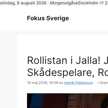
söndag, 9 augusti 2026 ·
Morgonutgåva
Stockholm ⛅ 2
Hoppa
till
Fokus Sverige
innehåll
Rollistan i Jalla! J
Skådespelare, Ro
19 maj 2026, 19:58
av
Henrik Pettersson
·
✓
Gran