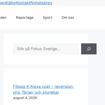
nen
Källor
Kontakt
Nyhetsbrev
lden
Reportage
Sport
Om oss
Sök
Filippa K Alexa coat – recension,
pris, färger och storlekar
augusti 4, 2026