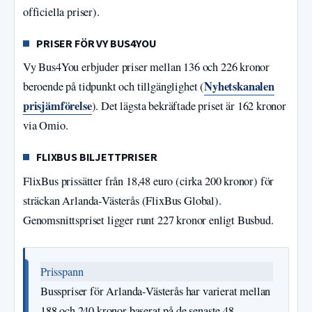
officiella priser).
PRISER FÖR VY BUS4YOU
Vy Bus4You erbjuder priser mellan 136 och 226 kronor
Nyhetskanalen
beroende på tidpunkt och tillgänglighet (
prisjämförelse
). Det lägsta bekräftade priset är 162 kronor
via Omio.
FLIXBUS BILJETTPRISER
FlixBus prissätter från 18,48 euro (cirka 200 kronor) för
sträckan Arlanda-Västerås (FlixBus Global).
Genomsnittspriset ligger runt 227 kronor enligt Busbud.
Prisspann
Busspriser för Arlanda-Västerås har varierat mellan
188 och 240 kronor baserat på de senaste 48