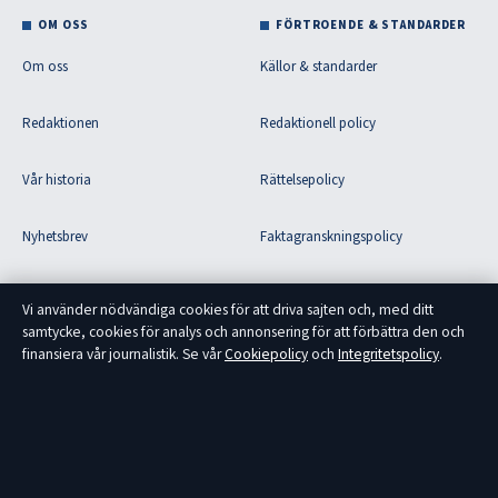
OM OSS
FÖRTROENDE & STANDARDER
Om oss
Källor & standarder
Redaktionen
Redaktionell policy
Vår historia
Rättelsepolicy
Nyhetsbrev
Faktagranskningspolicy
Tipsa oss
Ägande & finansiering
Vi använder nödvändiga cookies för att driva sajten och, med ditt
samtycke, cookies för analys och annonsering för att förbättra den och
RSS-flöde
Integritetspolicy
finansiera vår journalistik. Se vår
Cookiepolicy
och
Integritetspolicy
.
Om Fokus Sverige i korthet
Fokus Sverige är en oberoende svensk nyhetssajt med fokus på politik,