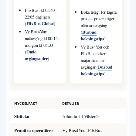
FlixBus: kl 05:40–
Boka tidigt för lägsta
22:05 dagligen
pris — priser stiger
FlixBus Global
(
)
närmare avgång
Busbud
Vy Bus4You:
(
bokningstips
nattavgång kl 00:15,
)
morgon kl 05:30
Vy Bus4You och
Omio
(
FlixBus täcker
avgångstider
)
majoriteten av
Busbud
avgångar (
bokningstips
)
NYCKELFAKT
DETALJER
Sträcka
Arlanda till Västerås
Primära operatörer
Vy Bus4You, FlixBus