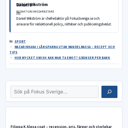
Daniel Wikström
REDAKTIONSMEDARBETARE
Daniel Wikström är chefredaktör på FokusSverige.se och
ansvarar för redaktionell policy, rättelser och publiceringsbeslut.
KATEGORIER
SPORT
MAZARINKAKA I LÅNGPANNA UTAN MANDELMASSA – RECEPT OCH
TIPS
HUR MYCKET SWISH KAN MAN TA EMOT? GRÄNSER PER BANK
Sök
Filippa K Alexa coat – recension, pris, färger och storlekar