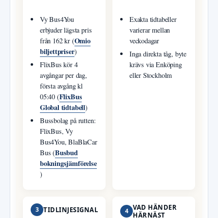
Vy Bus4You
Exakta tidtabeller
erbjuder lägsta pris
varierar mellan
Omio
från 162 kr (
veckodagar
biljettpriser
)
Inga direkta tåg, byte
FlixBus kör 4
krävs via Enköping
avgångar per dag,
eller Stockholm
första avgång kl
FlixBus
05:40 (
Global tidtabell
)
Bussbolag på rutten:
FlixBus, Vy
Bus4You, BlaBlaCar
Busbud
Bus (
bokningsjämförelse
)
VAD HÄNDER
3
TIDLINJESIGNAL
4
HÄRNÄST