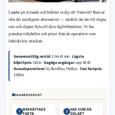
Landar på Arlanda och behöver ta dig till Västerås? Buss är
ofta det smidigaste alternativet — särskilt om du vill slippa
taxi och slipper byta till dyra tågförbindelser. Vi har
granskat tidtabeller och priser från de operatörer som
faktiskt kör sträckan.
Genomsnittlig restid:
1 tim 41 min ·
Lägsta
biljettpris:
162 kr ·
Dagliga avgångar:
upp till 45 ·
Huvudoperatörer:
Vy Bus4You, FlixBus ·
Taxi fastpris:
1500 kr
SNABBÖVERSIKT
BEKRÄFTADE
VAD SOM ÄR
1
2
FAKTA
OKLART