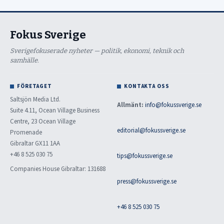
Fokus Sverige
Sverigefokuserade nyheter — politik, ekonomi, teknik och
samhälle.
FÖRETAGET
KONTAKTA OSS
Saltsjön Media Ltd.
Allmänt:
info@fokussverige.se
Suite 4.11, Ocean Village Business
Centre, 23 Ocean Village
editorial@fokussverige.se
Promenade
Gibraltar GX11 1AA
+46 8 525 030 75
tips@fokussverige.se
Companies House Gibraltar: 131688
press@fokussverige.se
+46 8 525 030 75