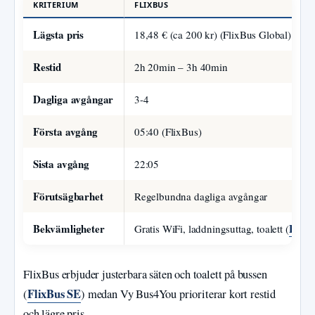
KRITERIUM
FLIXBUS
Lägsta pris
18,48 € (ca 200 kr) (FlixBus Global)
Restid
2h 20min – 3h 40min
Dagliga avgångar
3-4
Första avgång
05:40 (FlixBus)
Sista avgång
22:05
Förutsägbarhet
Regelbundna dagliga avgångar
Bekvämligheter
FlixB
Gratis WiFi, laddningsuttag, toalett (
FlixBus erbjuder justerbara säten och toalett på bussen
FlixBus SE
(
) medan Vy Bus4You prioriterar kort restid
och lägre pris.