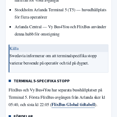
härifrån för vissa avgångar
Stockholm Arlanda Terminal 5 (T5) — huvudhållplats
för flera operatörer
Arlanda Central — Vy Bus4You och FlixBus använder
denna hubb för omstigning
Källa
Swedavia informerar om att terminalspecifika stopp
varierar beroende på operatör och tid på dygnet.
TERMINAL 5-SPECIFIKA STOPP
FlixBus och Vy Bus4You har separata busshållplatser på
Terminal 5. Första FlixBus-avgången från Arlanda sker kl
FlixBus Global tidtabell
05:40, och sista kl 22:05 (
).
FÖRDELAR