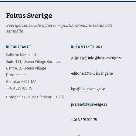
Fokus Sverige
Sverigefokuserade nyheter — politik, ekonomi, teknik och
samhälle.
FÖRETAGET
KONTAKTA OSS
Saltsjön Media Ltd.
Allmänt:
info@fokussverige.se
Suite 4.11, Ocean Village Business
Centre, 23 Ocean Village
editorial@fokussverige.se
Promenade
Gibraltar GX11 1AA
+46 8 525 030 75
tips@fokussverige.se
Companies House Gibraltar: 131688
press@fokussverige.se
+46 8 525 030 75