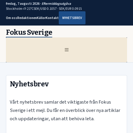
fredag, 7 augusti 2026 ·
Eftermiddagsutgåva
Stockholm ⛅ 21°C
SEK/USD 0.1057 · SEK/EUR 0.0915
Om oss
Redaktionen
Källor
Kontakt
NYHETSBREV
Hoppa
Fokus Sverige
till
innehåll
MENY
Nyhetsbrev
Vårt nyhetsbrev samlar det viktigaste från Fokus
Sverige i ett mejl. Du får en överblick över nya artiklar
och uppdateringar, utan att behöva leta.