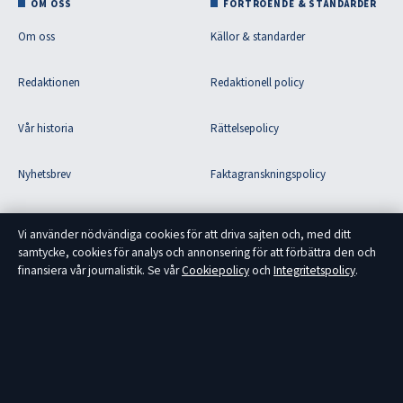
OM OSS
FÖRTROENDE & STANDARDER
Om oss
Källor & standarder
Redaktionen
Redaktionell policy
Vår historia
Rättelsepolicy
Nyhetsbrev
Faktagranskningspolicy
Tipsa oss
Ägande & finansiering
Vi använder nödvändiga cookies för att driva sajten och, med ditt
samtycke, cookies för analys och annonsering för att förbättra den och
RSS-flöde
Integritetspolicy
finansiera vår journalistik. Se vår
Cookiepolicy
och
Integritetspolicy
.
Om Fokus Sverige i korthet
Fokus Sverige är en oberoende svensk nyhetssajt med fokus på politik,
ekonomi, teknik och samhälle. Varje artikel har en byline, granskas av en