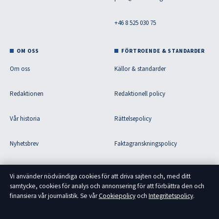
+46 8 525 030 75
OM OSS
FÖRTROENDE & STANDARDER
Om oss
Källor & standarder
Redaktionen
Redaktionell policy
Vår historia
Rättelsepolicy
Nyhetsbrev
Faktagranskningspolicy
Tipsa oss
Ägande & finansiering
Vi använder nödvändiga cookies för att driva sajten och, med ditt
samtycke, cookies för analys och annonsering för att förbättra den och
RSS-flöde
Integritetspolicy
finansiera vår journalistik. Se vår
Cookiepolicy
och
Integritetspolicy
.