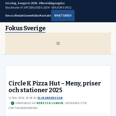
torsdag, 6 augusti 2026 ·
Eftermiddagsutgåva
Stockholm ⛅ 24°C
SEK/USD 0.1054 · SEK/EUR 0.0912
Om oss
Redaktionen
Källor
Kontakt
NYHETSBREV
Hoppa
Fokus Sverige
till
innehåll
MENY
Circle K Pizza Hut – Meny, priser
och stationer 2025
11 MAJ 2026, 20:06
AV
ELIN ANDERSSON
·
GRANSKAD AV
REBECCA LUNDIN
, ANSVARIG FÖR
✓
FAKTAGRANSKNING