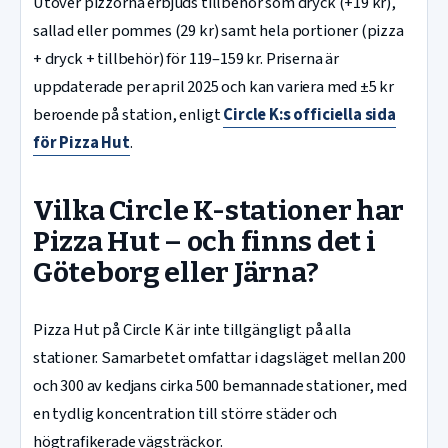
Utöver pizzorna erbjuds tillbehör som dryck (+19 kr),
sallad eller pommes (29 kr) samt hela portioner (pizza
+ dryck + tillbehör) för 119–159 kr. Priserna är
uppdaterade per april 2025 och kan variera med ±5 kr
beroende på station, enligt
Circle K:s officiella sida
för Pizza Hut
.
Vilka Circle K-stationer har
Pizza Hut – och finns det i
Göteborg eller Järna?
Pizza Hut på Circle K är inte tillgängligt på alla
stationer. Samarbetet omfattar i dagsläget mellan 200
och 300 av kedjans cirka 500 bemannade stationer, med
en tydlig koncentration till större städer och
högtrafikerade vägsträckor.