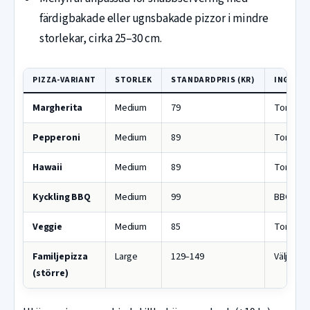
färdigbakade eller ugnsbakade pizzor i mindre
storlekar, cirka 25–30 cm.
PIZZA-VARIANT
STORLEK
STANDARDPRIS (KR)
INGREDI
Margherita
Medium
79
Tomatsås
Pepperoni
Medium
89
Tomatsås
Hawaii
Medium
89
Tomatsås
Kyckling BBQ
Medium
99
BBQ-sås,
Veggie
Medium
85
Tomatsås
Familjepizza
Large
129–149
Välj 2 to
(större)