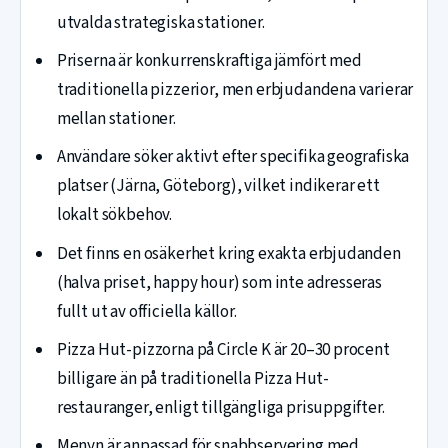
utvalda strategiska stationer.
Priserna är konkurrenskraftiga jämfört med
traditionella pizzerior, men erbjudandena varierar
mellan stationer.
Användare söker aktivt efter specifika geografiska
platser (Järna, Göteborg), vilket indikerar ett
lokalt sökbehov.
Det finns en osäkerhet kring exakta erbjudanden
(halva priset, happy hour) som inte adresseras
fullt ut av officiella källor.
Pizza Hut-pizzorna på Circle K är 20–30 procent
billigare än på traditionella Pizza Hut-
restauranger, enligt tillgängliga prisuppgifter.
Menyn är anpassad för snabbservering med