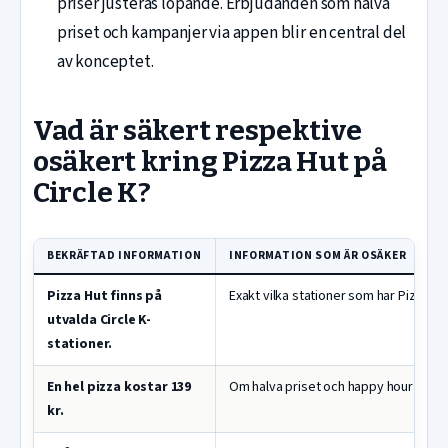
priser justeras löpande. Erbjudanden som halva
priset och kampanjer via appen blir en central del
av konceptet.
Vad är säkert respektive
osäkert kring Pizza Hut på
Circle K?
BEKRÄFTAD INFORMATION
INFORMATION SOM ÄR OSÄKER
Pizza Hut finns på
Exakt vilka stationer som har Pizza H
utvalda Circle K-
stationer.
En hel pizza kostar 139
Om halva priset och happy hour gäller p
kr.