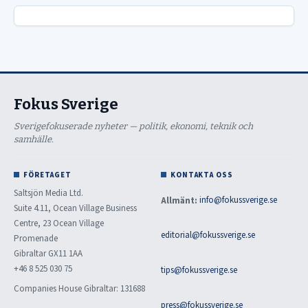
Fokus Sverige
Sverigefokuserade nyheter — politik, ekonomi, teknik och
samhälle.
FÖRETAGET
KONTAKTA OSS
Saltsjön Media Ltd.
Allmänt:
info@fokussverige.se
Suite 4.11, Ocean Village Business
Centre, 23 Ocean Village
editorial@fokussverige.se
Promenade
Gibraltar GX11 1AA
+46 8 525 030 75
tips@fokussverige.se
Companies House Gibraltar: 131688
press@fokussverige.se