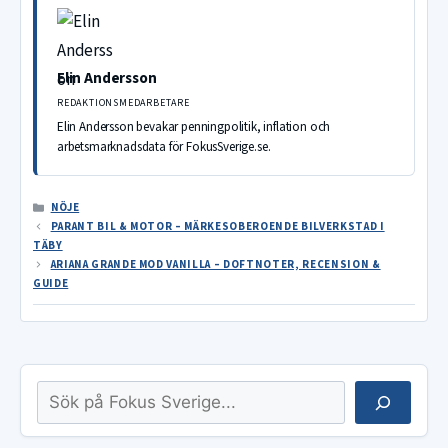
Elin Andersson
REDAKTIONSMEDARBETARE
Elin Andersson bevakar penningpolitik, inflation och
arbetsmarknadsdata för FokusSverige.se.
KATEGORIER
NÖJE
PARANT BIL & MOTOR – MÄRKESOBEROENDE BILVERKSTAD I
TÄBY
ARIANA GRANDE MOD VANILLA – DOFTNOTER, RECENSION &
GUIDE
Sök