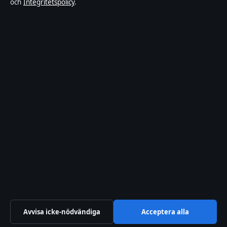
och
Integritetspolicy
.
artikel har en byline, granskas av en redaktör och
faktagranskas innan publicering.
Innehållet är endast avsett för allmän information och
ska inte betraktas som medicinsk, finansiell eller
juridisk rådgivning. Allmänna förfrågningar:
info@fokussverige.se
.
Utgivare:
Saltsjön Media Ltd., Gibraltar ·
Ansvarig
utgivare:
Daniel Wikström, Chefredaktör · Companies
House Gibraltar 131688
© 2026 FokusSverige.se · Saltsjön Media Ltd. ·
Så verifierar vi vår rapportering
Avvisa icke-nödvändiga
Acceptera alla
↑