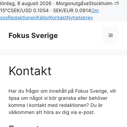
lördag, 8 augusti 2026 ·
Morgonutgåva
Stockholm ⛅
15°C
SEK/USD 0.1054 · SEK/EUR 0.0914
Om
oss
Redaktionen
Källor
Kontakt
Nyhetsbrev
Hoppa
till
Fokus Sverige
Meny
innehåll
Kontakt
Har du frågor om innehåll på Fokus Sverige, vill
tipsa om något vi bör granska eller behöver
komma i kontakt med redaktionen? Du är
välkommen att höra av dig via e-post.