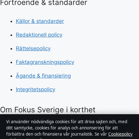
Förtroende & standarder
Källor & standarder
Redaktionell policy
Rättelsepolicy
Faktagranskningspolicy
Ägande & finansiering
Integritetspolicy
Om Fokus Sverige i korthet
Vi använder nödvändiga cookies för att driva sajten och, med
Fokus Sverige är en oberoende svensk nyhetssajt med
ditt samtycke, cookies för analys och annonsering för att
fokus på politik, ekonomi, teknik och samhälle. Varje
förbättra den och finansiera vår journalistik. Se vår
Cookiepolicy