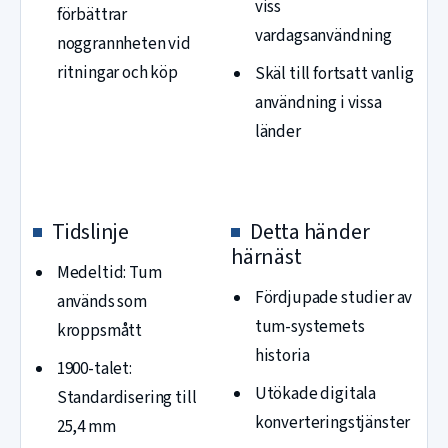
viss
förbättrar
vardagsanvändning
noggrannheten vid
ritningar och köp
Skäl till fortsatt vanlig
användning i vissa
länder
Tidslinje
Detta händer
härnäst
Medeltid: Tum
Fördjupade studier av
används som
tum-systemets
kroppsmått
historia
1900-talet:
Utökade digitala
Standardisering till
konverteringstjänster
25,4 mm