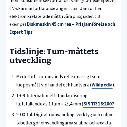
Inom konsumentsektorn är det vanligt att exempelvis
TV-skärmar fortfarande anges i tum. Jämför fler
elektronikrelaterade mått i våra prisguider, till
exempel
Diskmaskin 45 cm rea – Prisjämförelse och
Expert Tips
.
Tidslinje: Tum-måttets
utveckling
Medeltid: Tum används reflexmässigt som
kroppsmått vid handel och hantverk (
Wikipedia
).
1959: Internationell standardisering –
fastställande av 1 tum = 25,4 mm (
SIS TR 18:2007
).
2000-tal: Digitala omvandlingsverktyg och online-
tabeller gör omvandlingarna snabba och exakta