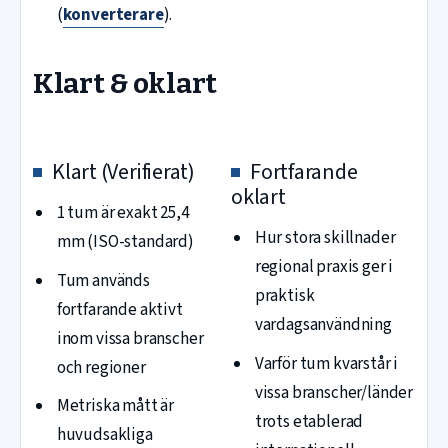
(
konverterare
).
Klart & oklart
Klart (Verifierat)
Fortfarande
oklart
1 tum är exakt 25,4
Hur stora skillnader
mm (ISO-standard)
regional praxis ger i
Tum används
praktisk
fortfarande aktivt
vardagsanvändning
inom vissa branscher
Varför tum kvarstår i
och regioner
vissa branscher/länder
Metriska mått är
trots etablerad
huvudsakliga