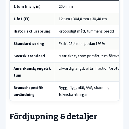
1 tum (inch, in)
25,4 mm
1 fot (ft)
12 tum / 304,8 mm / 30,48 cm
Historiskt ursprung
Kroppsligt mått, tummens bredd
Standardisering
Exakt 25,4 mm (sedan 1959)
Svensk standard
Metriskt system primärt, tum förekommer
Amerikansk/engelsk
Likvärdig längd, ofta i fraction/brottsform
tum
Branschspecifik
Bygg, flyg, plåt, VVS, skärmar,
användning
tekniska ritningar
Fördjupning & detaljer