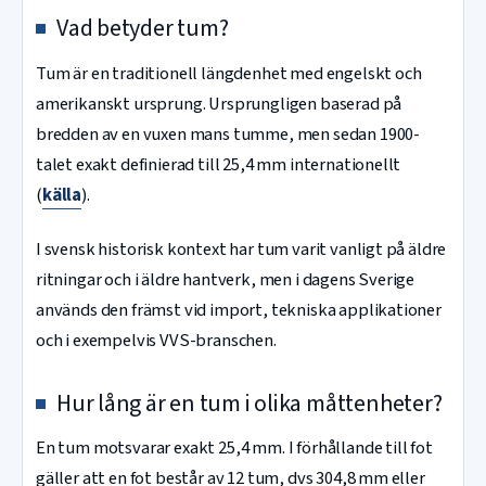
Vad betyder tum?
Tum är en traditionell längdenhet med engelskt och
amerikanskt ursprung. Ursprungligen baserad på
bredden av en vuxen mans tumme, men sedan 1900-
talet exakt definierad till 25,4 mm internationellt
(
källa
).
I svensk historisk kontext har tum varit vanligt på äldre
ritningar och i äldre hantverk, men i dagens Sverige
används den främst vid import, tekniska applikationer
och i exempelvis VVS-branschen.
Hur lång är en tum i olika måttenheter?
En tum motsvarar exakt 25,4 mm. I förhållande till fot
gäller att en fot består av 12 tum, dvs 304,8 mm eller