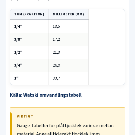
TUM (FRAKTION)
MILLIMETER (MM)
1/4″
13,5
3/8″
17,2
1/2″
21,3
3/4″
26,9
1″
33,7
Källa: Watski omvandlingstabell
VIKTIGT
Gauge-tabeller för plåttjocklek varierar mellan
material. Ange alltid exakt tjocklek i mm