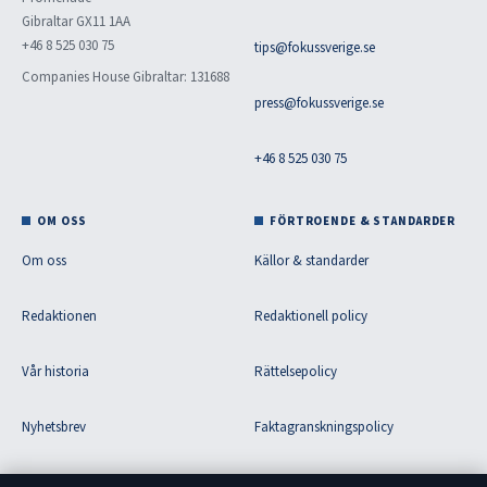
Gibraltar GX11 1AA
+46 8 525 030 75
tips@fokussverige.se
Companies House Gibraltar: 131688
press@fokussverige.se
+46 8 525 030 75
OM OSS
FÖRTROENDE & STANDARDER
Om oss
Källor & standarder
Redaktionen
Redaktionell policy
Vår historia
Rättelsepolicy
Nyhetsbrev
Faktagranskningspolicy
Tipsa oss
Ägande & finansiering