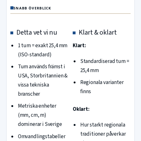
SNABB ÖVERBLICK
Detta vet vi nu
Klart & oklart
1 tum = exakt 25,4 mm
Klart:
(ISO-standard)
Standardiserad tum =
Tum används främst i
25,4 mm
USA, Storbritannien &
Regionala varianter
vissa tekniska
finns
branscher
Metriska enheter
Oklart:
(mm, cm, m)
dominerar i Sverige
Hur starkt regionala
traditioner påverkar
Omvandlingstabeller