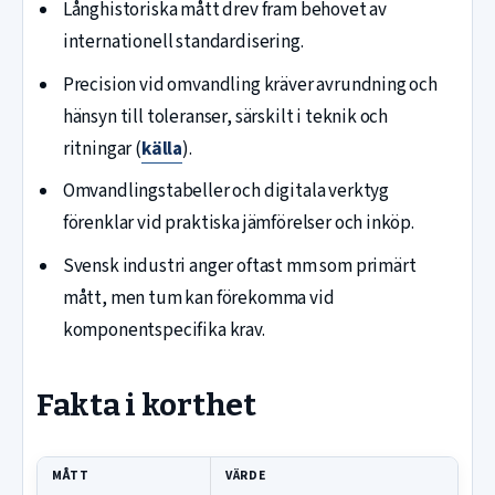
Långhistoriska mått drev fram behovet av
internationell standardisering.
Precision vid omvandling kräver avrundning och
hänsyn till toleranser, särskilt i teknik och
ritningar (
källa
).
Omvandlingstabeller och digitala verktyg
förenklar vid praktiska jämförelser och inköp.
Svensk industri anger oftast mm som primärt
mått, men tum kan förekomma vid
komponentspecifika krav.
Fakta i korthet
MÅTT
VÄRDE