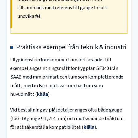
tillsammans med referens till gauge för att
undvika fel.
Praktiska exempel från teknik & industri
I flygindustrin förekommer tum fortfarande. Till
exempel anges ritningsmått för flygplan SF340 från
SAAB med mm primärt och tum som kompletterande
mått, medan Fairchild tvärtom har tum som
huvudmått (
källa
).
Vid beställning av plåtdetaljer anges ofta både gauge
(t.ex. 18 gauge ≈ 1,214 mm) och motsvarande bråktum
för att säkerställa kompatibilitet (
källa
).