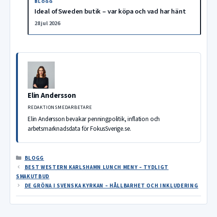
BLOGG
Ideal of Sweden butik – var köpa och vad har hänt
28 jul 2026
Elin Andersson
REDAKTIONSMEDARBETARE
Elin Andersson bevakar penningpolitik, inflation och
arbetsmarknadsdata för FokusSverige.se.
KATEGORIER
BLOGG
BEST WESTERN KARLSHAMN LUNCH MENY – TYDLIGT
SMAKUTBUD
DE GRÖNA I SVENSKA KYRKAN – HÅLLBARHET OCH INKLUDERING